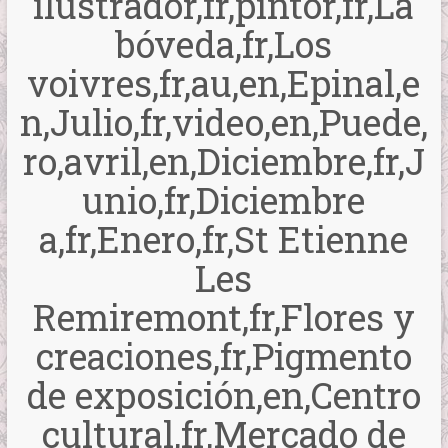
ilustrador,fr,pintor,fr,La
bóveda,fr,Los
voivres,fr,au,en,Epinal,e
n,Julio,fr,video,en,Puede,
ro,avril,en,Diciembre,fr,J
unio,fr,Diciembre
a,fr,Enero,fr,St Etienne
Les
Remiremont,fr,Flores y
creaciones,fr,Pigmento
de exposición,en,Centro
cultural,fr,Mercado de