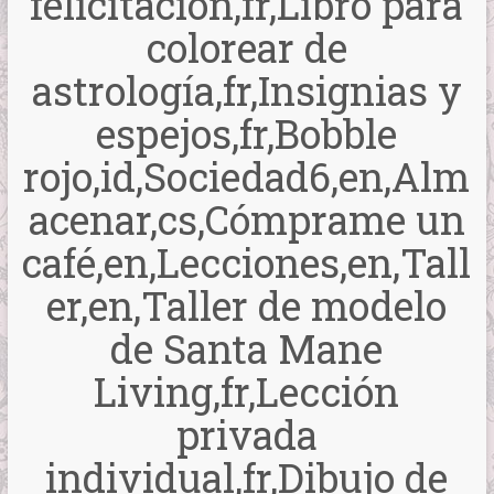
felicitación,fr,Libro para
colorear de
astrología,fr,Insignias y
espejos,fr,Bobble
rojo,id,Sociedad6,en,Alm
acenar,cs,Cómprame un
café,en,Lecciones,en,Tall
er,en,Taller de modelo
de Santa Mane
Living,fr,Lección
privada
individual,fr,Dibujo de