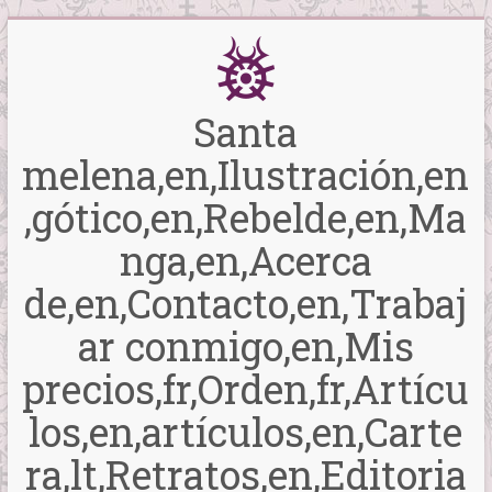
Saltar
al
contenido
Santa
melena,en,Ilustración,en
,gótico,en,Rebelde,en,Ma
nga,en,Acerca
de,en,Contacto,en,Trabaj
ar conmigo,en,Mis
precios,fr,Orden,fr,Artícu
los,en,artículos,en,Carte
ra,lt,Retratos,en,Editoria