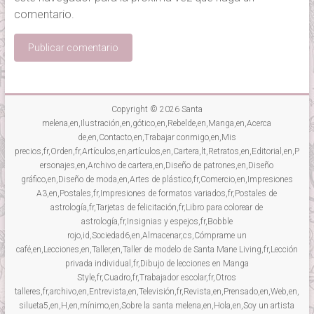
comentario.
Copyright © 2026
Santa
melena,en,Ilustración,en,gótico,en,Rebelde,en,Manga,en,Acerca
de,en,Contacto,en,Trabajar conmigo,en,Mis
precios,fr,Orden,fr,Artículos,en,artículos,en,Cartera,lt,Retratos,en,Editorial,en,P
ersonajes,en,Archivo de cartera,en,Diseño de patrones,en,Diseño
gráfico,en,Diseño de moda,en,Artes de plástico,fr,Comercio,en,Impresiones
A3,en,Postales,fr,Impresiones de formatos variados,fr,Postales de
astrología,fr,Tarjetas de felicitación,fr,Libro para colorear de
astrología,fr,Insignias y espejos,fr,Bobble
rojo,id,Sociedad6,en,Almacenar,cs,Cómprame un
café,en,Lecciones,en,Taller,en,Taller de modelo de Santa Mane Living,fr,Lección
privada individual,fr,Dibujo de lecciones en Manga
Style,fr,Cuadro,fr,Trabajador escolar,fr,Otros
talleres,fr,archivo,en,Entrevista,en,Televisión,fr,Revista,en,Prensado,en,Web,en,
silueta5,en,H,en,mínimo,en,Sobre la santa melena,en,Hola,en,Soy un artista