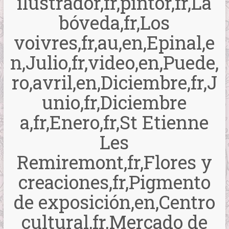
ilustrador,fr,pintor,fr,La
bóveda,fr,Los
voivres,fr,au,en,Epinal,e
n,Julio,fr,video,en,Puede,
ro,avril,en,Diciembre,fr,J
unio,fr,Diciembre
a,fr,Enero,fr,St Etienne
Les
Remiremont,fr,Flores y
creaciones,fr,Pigmento
de exposición,en,Centro
cultural,fr,Mercado de