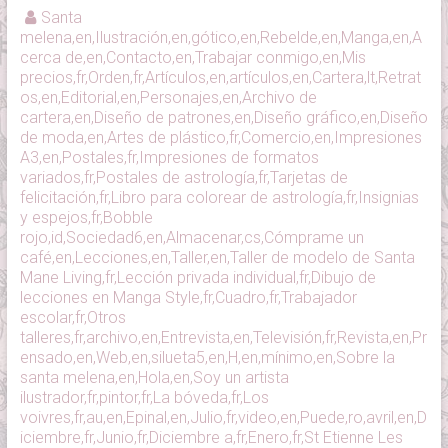
Santa
melena,en,Ilustración,en,gótico,en,Rebelde,en,Manga,en,A
cerca de,en,Contacto,en,Trabajar conmigo,en,Mis
precios,fr,Orden,fr,Artículos,en,artículos,en,Cartera,lt,Retrat
os,en,Editorial,en,Personajes,en,Archivo de
cartera,en,Diseño de patrones,en,Diseño gráfico,en,Diseño
de moda,en,Artes de plástico,fr,Comercio,en,Impresiones
A3,en,Postales,fr,Impresiones de formatos
variados,fr,Postales de astrología,fr,Tarjetas de
felicitación,fr,Libro para colorear de astrología,fr,Insignias
y espejos,fr,Bobble
rojo,id,Sociedad6,en,Almacenar,cs,Cómprame un
café,en,Lecciones,en,Taller,en,Taller de modelo de Santa
Mane Living,fr,Lección privada individual,fr,Dibujo de
lecciones en Manga Style,fr,Cuadro,fr,Trabajador
escolar,fr,Otros
talleres,fr,archivo,en,Entrevista,en,Televisión,fr,Revista,en,Pr
ensado,en,Web,en,silueta5,en,H,en,mínimo,en,Sobre la
santa melena,en,Hola,en,Soy un artista
ilustrador,fr,pintor,fr,La bóveda,fr,Los
voivres,fr,au,en,Epinal,en,Julio,fr,video,en,Puede,ro,avril,en,D
iciembre,fr,Junio,fr,Diciembre a,fr,Enero,fr,St Etienne Les