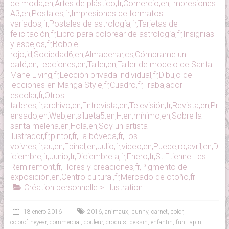
de moda,en,Artes de plástico,fr,Comercio,en,Impresiones
A3,en,Postales,fr,Impresiones de formatos
variados,fr,Postales de astrología,fr,Tarjetas de
felicitación,fr,Libro para colorear de astrología,fr,Insignias
y espejos,fr,Bobble
rojo,id,Sociedad6,en,Almacenar,cs,Cómprame un
café,en,Lecciones,en,Taller,en,Taller de modelo de Santa
Mane Living,fr,Lección privada individual,fr,Dibujo de
lecciones en Manga Style,fr,Cuadro,fr,Trabajador
escolar,fr,Otros
talleres,fr,archivo,en,Entrevista,en,Televisión,fr,Revista,en,Pr
ensado,en,Web,en,silueta5,en,H,en,mínimo,en,Sobre la
santa melena,en,Hola,en,Soy un artista
ilustrador,fr,pintor,fr,La bóveda,fr,Los
voivres,fr,au,en,Epinal,en,Julio,fr,video,en,Puede,ro,avril,en,D
iciembre,fr,Junio,fr,Diciembre a,fr,Enero,fr,St Etienne Les
Remiremont,fr,Flores y creaciones,fr,Pigmento de
exposición,en,Centro cultural,fr,Mercado de otoño,fr
Création personnelle > Illustration
18 enero 2016
2016
,
animaux
,
bunny
,
carnet
,
color
,
coloroftheyear
,
commercial
,
couleur
,
croquis
,
dessin
,
enfantin
,
fun
,
lapin
,