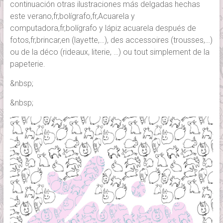
continuación otras ilustraciones más delgadas hechas
este verano,fr,bolígrafo,fr,Acuarela y
computadora,fr,bolígrafo y lápiz acuarela después de
fotos,fr,brincar,en (layette,…), des accessoires (trousses,…)
ou de la déco (rideaux, literie, …) ou tout simplement de la
papeterie.
&nbsp;
&nbsp;