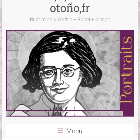
otoño,fr
Illustration // Gothic + Rebel + Manga
Menú