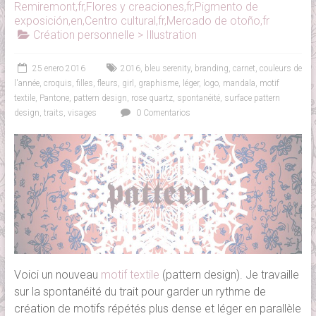
Remiremont,fr,Flores y creaciones,fr,Pigmento de
exposición,en,Centro cultural,fr,Mercado de otoño,fr
Création personnelle > Illustration
25 enero 2016
2016
,
bleu serenity
,
branding
,
carnet
,
couleurs de
l'année
,
croquis
,
filles
,
fleurs
,
girl
,
graphisme
,
léger
,
logo
,
mandala
,
motif
textile
,
Pantone
,
pattern design
,
rose quartz
,
spontanéité
,
surface pattern
design
,
traits
,
visages
0 Comentarios
Voici un nouveau
motif textile
(pattern design). Je travaille
sur la spontanéité du trait pour garder un rythme de
création de motifs répétés plus dense et léger en parallèle