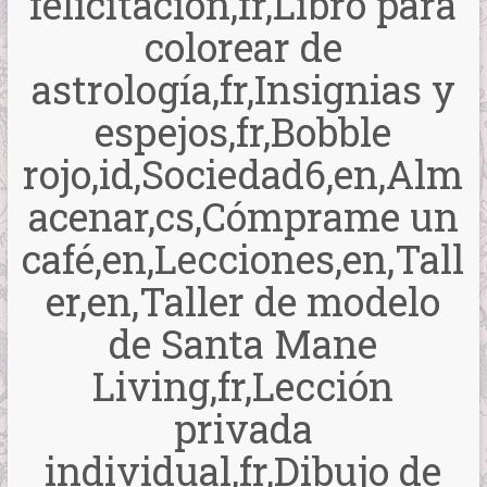
felicitación,fr,Libro para
colorear de
astrología,fr,Insignias y
espejos,fr,Bobble
rojo,id,Sociedad6,en,Alm
acenar,cs,Cómprame un
café,en,Lecciones,en,Tall
er,en,Taller de modelo
de Santa Mane
Living,fr,Lección
privada
individual,fr,Dibujo de