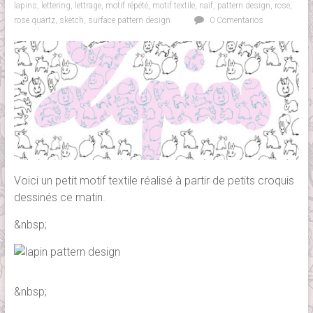
lapins
,
lettering
,
lettrage
,
motif répété
,
motif textile
,
naïf
,
pattern design
,
rose
,
rose quartz
,
sketch
,
surface pattern design
0 Comentarios
Voici un petit motif textile réalisé à partir de petits croquis
dessinés ce matin.
&nbsp;
&nbsp;