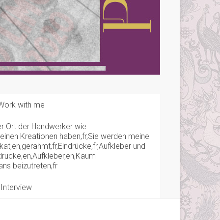
Work with me
 Der Ort der Handwerker wie
 meinen Kreationen haben,fr,Sie werden meine
kat,en,gerahmt,fr,Eindrücke,fr,Aufkleber und
indrücke,en,Aufkleber,en,Kaum
ns beizutreten,fr
Interview