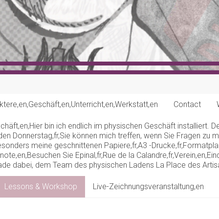
ktere,en,Geschäft,en,Unterricht,en,Werkstatt,en
Contact
schäft,en,Hier bin ich endlich im physischen Geschäft installiert.
jeden Donnerstag,fr,Sie können mich treffen, wenn Sie Fragen zu
,Besonders meine geschnittenen Papiere,fr,A3 -Drucke,fr,Formatpla
knote,en,Besuchen Sie Epinal,fr,Rue de la Calandre,fr,Verein,en,E
 gerade dabei, dem Team des physischen Ladens La Place des Artisa
Lessons & Workshop
Live-Zeichnungsveranstaltung,en