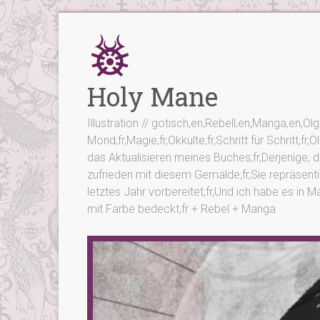
Zum
Inhalt
springen
Holy Mane
Illustration // gotisch,en,Rebell,en,Manga,en,Ö
Mond,fr,Magie,fr,Okkulte,fr,Schritt für Schritt,fr
das Aktualisieren meines Buches,fr,Derjenige, den
zufrieden mit diesem Gemälde,fr,Sie repräsentier
letztes Jahr vorbereitet,fr,Und ich habe es in 
mit Farbe bedeckt,fr + Rebel + Manga