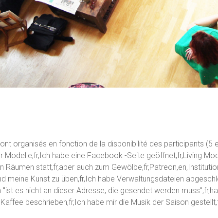
sont organisés en fonction de la disponibilité des participants 
 Modelle,fr,Ich habe eine Facebook -Seite geöffnet,fr,Living Mo
en Räumen statt,fr,aber auch zum Gewölbe,fr,Patreon,en,Institu
und meine Kunst zu üben,fr,Ich habe Verwaltungsdateien abgeschlo
n "ist es nicht an dieser Adresse, die gesendet werden muss",fr,h
affee beschrieben,fr,Ich habe mir die Musik der Saison gestellt,f