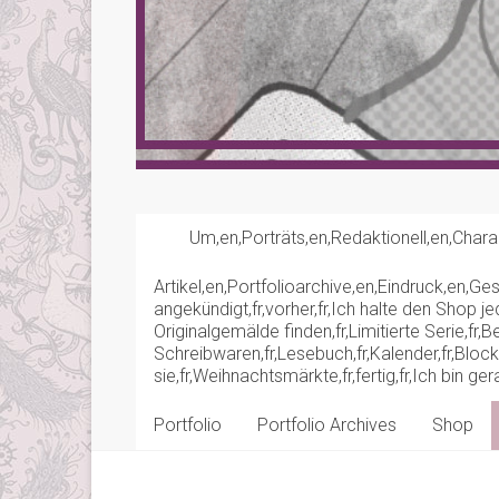
Um,en,Porträts,en,Redaktionell,en,Chara
Artikel,en,Portfolioarchive,en,Eindruck,en,Ge
angekündigt,fr,vorher,fr,Ich halte den Shop 
Originalgemälde finden,fr,Limitierte Serie,fr
Schreibwaren,fr,Lesebuch,fr,Kalender,fr,Bloc
sie,fr,Weihnachtsmärkte,fr,fertig,fr,Ich bin
Portfolio
Portfolio Archives
Shop