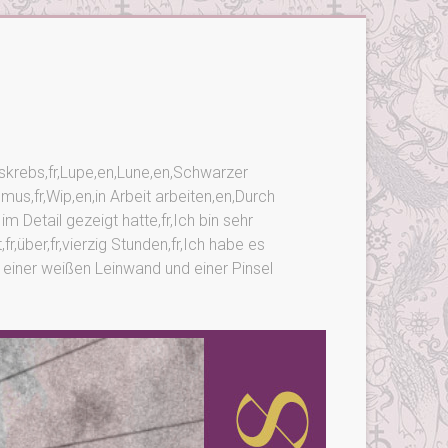
usskrebs,fr,Lupe,en,Lune,en,Schwarzer
ismus,fr,Wip,en,in Arbeit arbeiten,en,Durch
im Detail gezeigt hatte,fr,Ich bin sehr
r,über,fr,vierzig Stunden,fr,Ich habe es
it einer weißen Leinwand und einer Pinsel