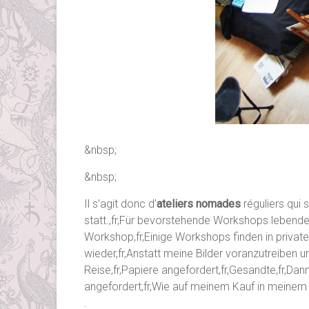
&nbsp;
&nbsp;
Il s’agit donc d’
ateliers nomades
réguliers qui 
statt.,fr,Für bevorstehende Workshops lebender
Workshop,fr,Einige Workshops finden in privat
wieder,fr,Anstatt meine Bilder voranzutreiben 
Reise,fr,Papiere angefordert,fr,Gesandte,fr,Dan
angefordert,fr,Wie auf meinem Kauf in meinem K
.