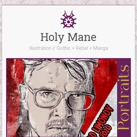
Skip
to
content
Holy Mane
Illustration // Gothic + Rebel + Manga