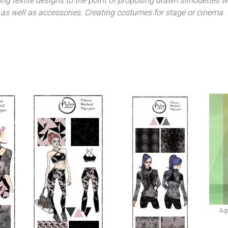
ing textile designs to the point of proposing drawn silhouettes wi
as well as accessories. Creating costumes for stage or cinema.
Aqu