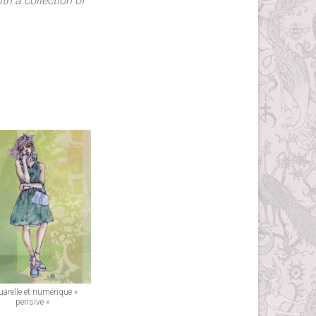
th a collection of
arelle et numérique «
pensive »