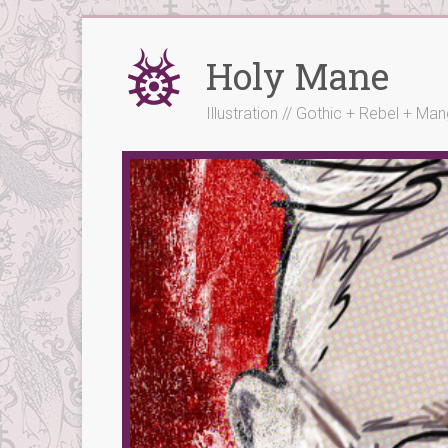
Skip
to
Holy Mane
content
Illustration // Gothic + Rebel + Ma