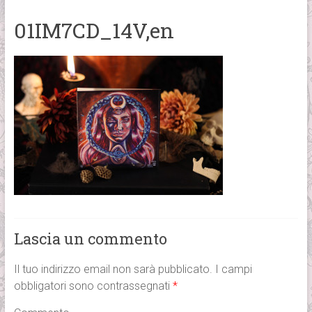
01IM7CD_14V,en
Lascia un commento
Il tuo indirizzo email non sarà pubblicato.
I campi
obbligatori sono contrassegnati
*