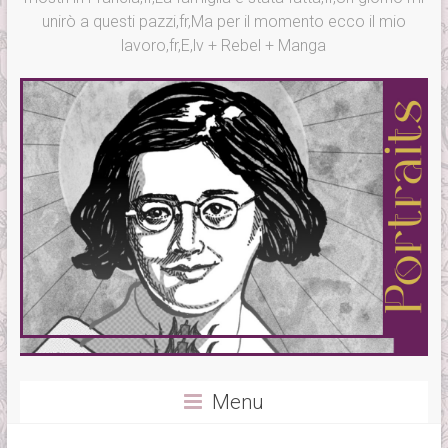
unirò a questi pazzi,fr,Ma per il momento ecco il mio
lavoro,fr,E,lv + Rebel + Manga
Menu