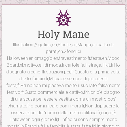
Vai
al
contenuto
Holy Mane
Illustration // gotico,en,Ribelle,en,Manga,en,carta da
parati,en,Sfondi di
Halloween,en,omaggio,en,travestimento,fr,festa,en,Mood
Board,nl,motivo,en,di moda,fr,cartoleria,fr,strega,fr,kit,fr,Ho
disegnato alcune illustrazioni per,fr,Questa è la prima volta
che lo faccio,fr,Mi piace sempre di più questa
festa,fr,Prima non mi piaceva molto il suo lato falsamente
festivo,fr,Gusto commerciale e cattivo,fr,Non c'è bisogno
di una scusa per essere vestita come un mostro così
chiamato,fr,o comunicare con i morti,fr,Non dispiacere le
osservazioni dell'uomo della metropolitana,fr,oui,en,È
Halloween ogni giorno,fr,E infine ci sono sempre meno
mostri in Francia,fr,La famiglia è stata fatta,fr,Un giorno mi