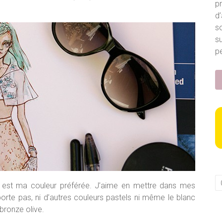
p
d’
s
s
pe
est ma couleur préférée. J’aime en mettre dans mes
 porte pas, ni d’autres couleurs pastels ni même le blanc
bronze olive.