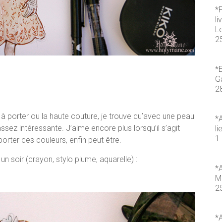
*
li
L
2
*E
Ga
2
t à porter ou la haute couture, je trouve qu’avec une peau
*A
ssez intéressante. J’aime encore plus lorsqu’il s’agit
li
1 
porter ces couleurs, enfin peut être.
n soir (crayon, stylo plume, aquarelle) :
*A
M
2
*A