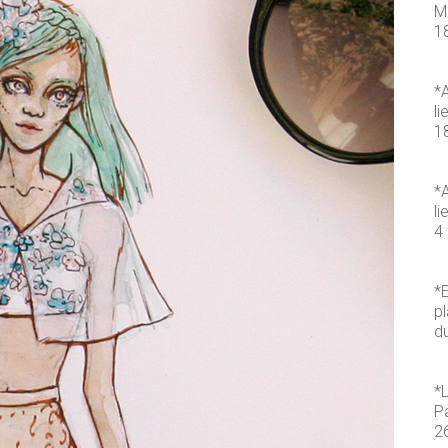
M
1
*A
li
1
*A
li
4 
*E
pl
d
*
P
2