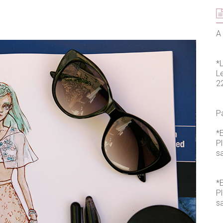
A 
*
L
2
P
*E
P
s
*E
P
sa