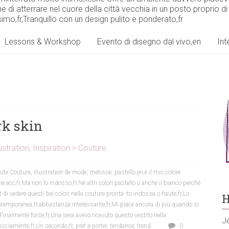
he di atterrare nel cuore della città vecchia in un posto proprio di 
imo,fr,Tranquillo con un design pulito e ponderato,fr
Lessons & Workshop
Evento di disegno dal vivo,en
Int
ark skin
ustration
,
Inspiration > Couture
ute Couture
,
illustration de mode
,
métisse
,
pastello,en,è il mio colore
 me ecc,fr,Ma non lo indosso,fr,Né altri colori pastello o anche il bianco perché
di vedere questi bei colori nella couture pronta -to indossa o haute,fr,Lo
H
ntemporanea,fr,abbastanza interessante,fr,Mi piace ancora di più quando si
r,Finalmente forse,fr,Una sera avevo ricevuto questo vestito nella
Je
onsciamente,fr,Un secondo,fr
,
pret a porter
,
tendance
,
trend
0