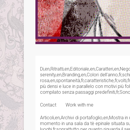
Di,en,Ritratti,en,Editoriale,en,Caratteri,en,N
serenity,en,Branding,en,Colori dell'anno,fr,s
rosa,en,spontaneità,fr,caratteristiche,fr,volt
più densi e luce in parallelo con motivi più fo
compilato senza passaggi predefiniti,fr,Sono,
Contact
Work with me
Articoli,en,Archivi di portafoglio,en,Mostra in
momento in una sala da tè epinale situata sul
luoghi,fr,soprattutto per quanto riguarda il 