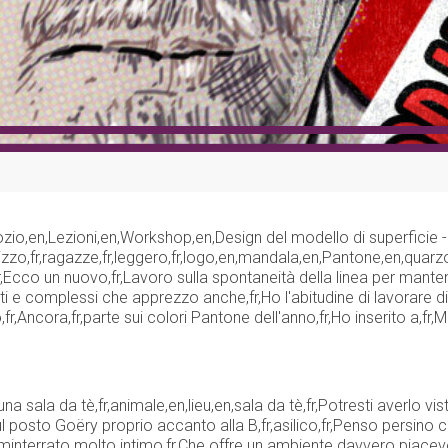
egozio,en,Lezioni,en,Workshop,en,Design del modello di superficie -
chizzo,fr,ragazze,fr,leggero,fr,logo,en,mandala,en,Pantone,en,quarz
i,fr,Ecco un nuovo,fr,Lavoro sulla spontaneità della linea per mant
lti e complessi che apprezzo anche,fr,Ho l'abitudine di lavorare di 
fr,Ancora,fr,parte sui colori Pantone dell'anno,fr,Ho inserito a,fr
 una sala da tè,fr,animale,en,lieu,en,sala da tè,fr,Potresti averlo 
 posto Goëry proprio accanto alla B,fr,asilico,fr,Penso persino ch
seminterrato molto intimo,fr,Che offre un ambiente davvero piacevo