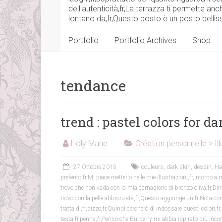
dell'autenticità,fr,La terrazza ti permette anc
lontano da,fr,Questo posto è un posto belliss
Portfolio
Portfolio Archives
Shop
tendance
trend : pastel colors for d
Holy Mane
Création personnelle > Ill
27 Ottobre 2015
couleurs
,
dark skin
,
dessin
,
Ha
preferito,fr,Mi piace metterlo nelle mie illustrazioni,fr,Intorno a
trovo che non vada con la mia carnagione di bronzo oliva,fr,Dint 
trovo con la pelle abbronzata,fr,Questo aggiunge un,fr,Nota co
tratta di,fr,pizzo,fr,Quindi cercherò di indossare questi colori,f
testa,fr,penna,fr,Penso che Burberry mi abbia ispirato più inc