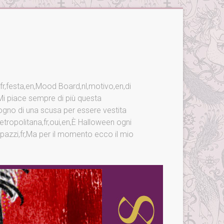
,fr,festa,en,Mood Board,nl,motivo,en,di
fr,Mi piace sempre di più questa
sogno di una scusa per essere vestita
tropolitana,fr,oui,en,È Halloween ogni
i pazzi,fr,Ma per il momento ecco il mio