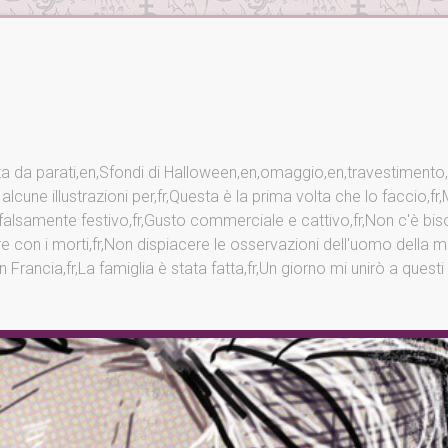
arta da parati,en,Sfondi di Halloween,en,omaggio,en,travestimento
o alcune illustrazioni per,fr,Questa è la prima volta che lo faccio,
o falsamente festivo,fr,Gusto commerciale e cattivo,fr,Non c'è bi
on i morti,fr,Non dispiacere le osservazioni dell'uomo della me
 Francia,fr,La famiglia è stata fatta,fr,Un giorno mi unirò a quest