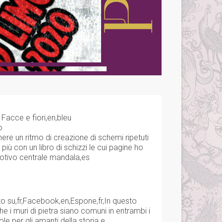
 Facce e fiori,en,bleu
o
enere un ritmo di creazione di schemi ripetuti
più con un libro di schizzi le cui pagine ho
,Motivo centrale mandala,es
visto su,fr,Facebook,en,Espone,fr,In questo
e i muri di pietra siano comuni in entrambi i
le per gli amanti della storia e