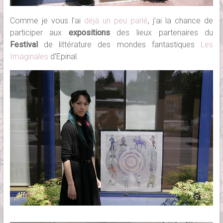
Comme je vous l’ai
déjà un peu parlé
, j’ai la chance de
participer aux
expositions
des lieux partenaires du
Festival
de littérature des mondes fantastiques
Les
Imaginales
d’Epinal.