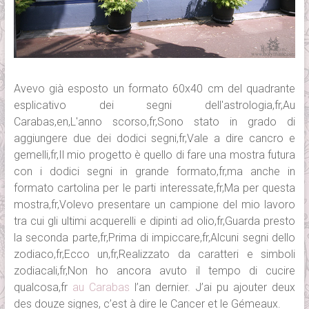
Avevo già esposto un formato 60x40 cm del quadrante
esplicativo dei segni dell'astrologia,fr,Au
Carabas,en,L'anno scorso,fr,Sono stato in grado di
aggiungere due dei dodici segni,fr,Vale a dire cancro e
gemelli,fr,Il mio progetto è quello di fare una mostra futura
con i dodici segni in grande formato,fr,ma anche in
formato cartolina per le parti interessate,fr,Ma per questa
mostra,fr,Volevo presentare un campione del mio lavoro
tra cui gli ultimi acquerelli e dipinti ad olio,fr,Guarda presto
la seconda parte,fr,Prima di impiccare,fr,Alcuni segni dello
zodiaco,fr,Ecco un,fr,Realizzato da caratteri e simboli
zodiacali,fr,Non ho ancora avuto il tempo di cucire
qualcosa,fr
au Carabas
l’an dernier. J’ai pu ajouter deux
des douze signes, c’est à dire le Cancer et le Gémeaux.