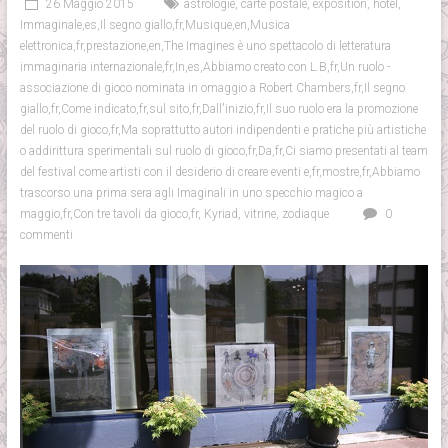
26 Maggio 2015
astrologie
,
carte postale
,
exposition
,
hôtel
,
Immaginale,es,Il segno giallo,fr,Musique,en,Musica
elettronica,fr,prestazione,en,The Imagines è uno spettacolo di letteratura
immaginaria internazionale,fr,In,es,Abbiamo creato con L.B,fr,Un ruolo -
associazione di gioco nominata in omaggio a Robert Chambers,fr,Il segno
giallo,fr,Come indicato,fr,sul sito,fr,Dall'inizio,fr,Il suo ruolo era la promozione
del ruolo di gioco,fr,Ma soprattutto autori indipendenti e pratiche più artistiche
o addirittura sperimentali sul ruolo di gioco,fr,Da,fr,Ci siamo presentati al team
del festival come artisti con il desiderio di creare eventi e,fr,mostre,fr,Abbiamo
trascorso una prima sera agli Imaginali in uno specchio magico a
maggio,fr,Con tre tavoli da gioco,fr
,
Kyriad
,
vitrine
,
zodiaque
0
commenti