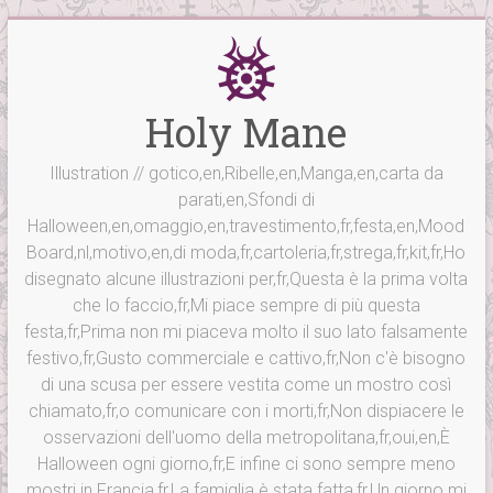
Vai
al
contenuto
Holy Mane
Illustration // gotico,en,Ribelle,en,Manga,en,carta da
parati,en,Sfondi di
Halloween,en,omaggio,en,travestimento,fr,festa,en,Mood
Board,nl,motivo,en,di moda,fr,cartoleria,fr,strega,fr,kit,fr,Ho
disegnato alcune illustrazioni per,fr,Questa è la prima volta
che lo faccio,fr,Mi piace sempre di più questa
festa,fr,Prima non mi piaceva molto il suo lato falsamente
festivo,fr,Gusto commerciale e cattivo,fr,Non c'è bisogno
di una scusa per essere vestita come un mostro così
chiamato,fr,o comunicare con i morti,fr,Non dispiacere le
osservazioni dell'uomo della metropolitana,fr,oui,en,È
Halloween ogni giorno,fr,E infine ci sono sempre meno
mostri in Francia,fr,La famiglia è stata fatta,fr,Un giorno mi