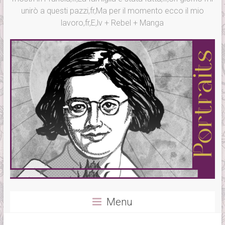
unirò a questi pazzi,fr,Ma per il momento ecco il mio
lavoro,fr,E,lv + Rebel + Manga
Menu