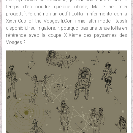
temps d’en coudre quelque chose, Ma è nei miei
progetti,fr,Perché non un outfit Lolita in riferimento con la
Xixth Cup of the Vosges,fr,Con i miei altri modelli tessili
disponibili,fr,su irrigatore,fr, pourquoi pas une tenue lolita en
référence avec la coupe XIXème des paysannes des
Vosges ?