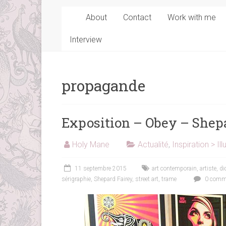
About
Contact
Work with me
Interview
propagande
Exposition – Obey – Shep
Holy Mane
Actualité
,
Inspiration > Ill
11 septembre 2015
art contemporain
,
artiste
,
di
sérigraphie
,
Shepard Fairey
,
street art
,
trame
0 comme