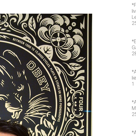
*
li
L
2
*E
Ga
2
*A
li
1 
*A
M
2
*A