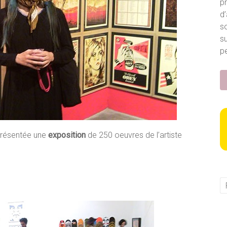
p
d’
so
s
pe
présentée une
exposition
de 250 oeuvres de l’artiste