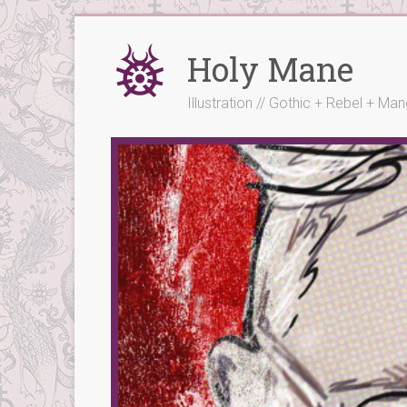
Skip
to
Holy Mane
content
Illustration // Gothic + Rebel + Ma