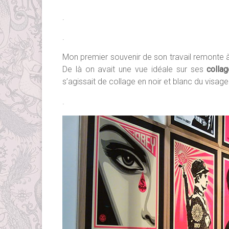
.
.
Mon premier souvenir de son travail remonte à 
De là on avait une vue idéale sur ses
colla
s’agissait de collage en noir et blanc du visa
.