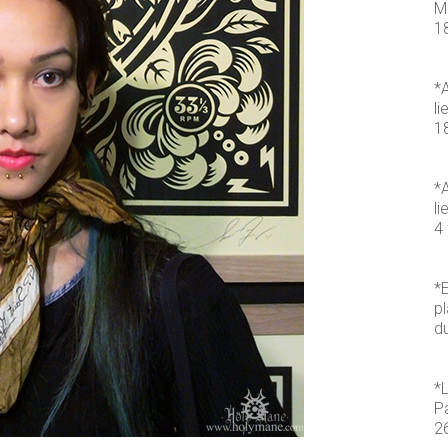
M
1
*A
li
1
*A
li
4 
*E
pl
d
*
P
2