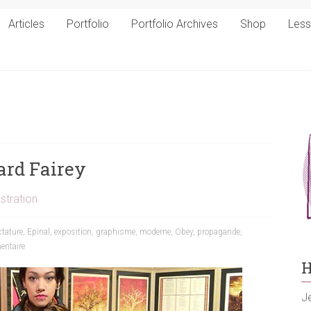
Articles
Portfolio
Portfolio Archives
Shop
Les
ard Fairey
ustration
ctature
,
Epinal
,
exposition
,
graphisme
,
moderne
,
Obey
,
propagande
,
ntaire
H
Je