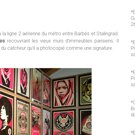
*
Ga
2
la ligne 2 aérienne du métro entre Barbès et Stalingrad.
ges
recouvrant les vieux murs d’immeubles parisiens. Il
*E
ge du catcheur qu’il a photocopié comme une signature.
P
s
*E
P
sa
*
B
du
*