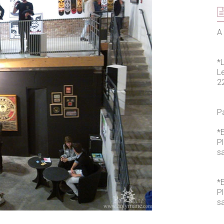
A 
*
L
2
P
*E
P
s
*E
P
sa