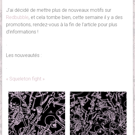
J’ai décidé de mettre plus de nouveaux motifs sur
Redbubble
, et cela tombe bien, cette semaine il y a des
promotions, rendez-vous à la fin de l’article pour plus
d’informations !
.
Les nouveautés :
.
« Squeleton fight »