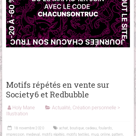
Motifs répétés en vente sur
Society6 et Redbubble
Holy Mane
Actualité
,
Création personnelle >
Illustration
18 novembre 2020
achat
,
boutique
,
cadeau
,
foulards
,
impression
,
medieval
,
motifs répétés
,
motifs textiles
,
mug
,
online
,
pattern
,