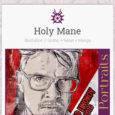
Skip
to
content
Holy Mane
Illustration // Gothic + Rebel + Manga