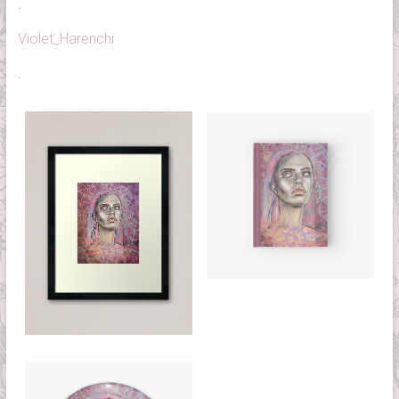
.
Violet_Harenchi
.