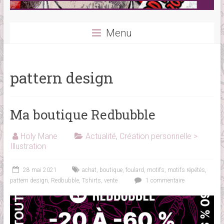
Menu
pattern design
Ma boutique Redbubble
Holy Mane
Actualité
,
Création personnelle >
Illustration
28 mai 2021
achat
,
boutique
,
foulard
,
motifs
,
motifs répétés
,
pattern design
,
Redbubble
,
Tshirts
,
vente
1 commentaire