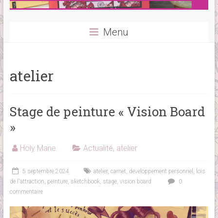
Menu
atelier
Stage de peinture « Vision Board
»
Holy Mane
Actualité
,
atelier
5 septembre 2024
atelier
,
carnet
,
developpement personnel
,
lois
de l'attraction
,
peinture
,
sketchbook
,
stage
,
vision board
0
commentaire