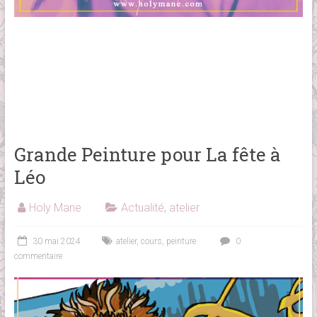
Grande Peinture pour La fête à
Léo
Holy Mane
Actualité
,
atelier
30 mai 2024
atelier
,
cours
,
peinture
0
commentaire