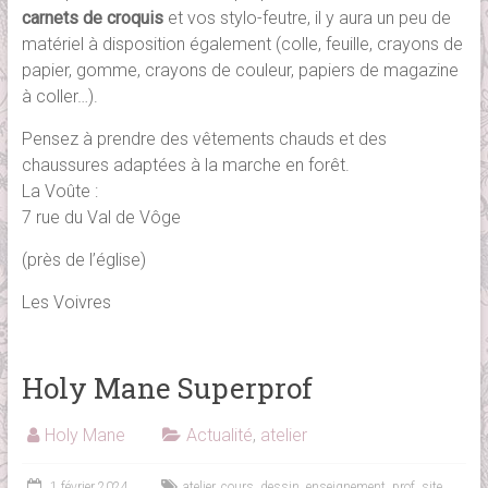
carnets de croquis
et vos stylo-feutre, il y aura un peu de
matériel à disposition également (colle, feuille, crayons de
papier, gomme, crayons de couleur, papiers de magazine
à coller…).
Pensez à prendre des vêtements chauds et des
chaussures adaptées à la marche en forêt.
La Voûte :
7 rue du Val de Vôge
(près de l’église)
Les Voivres
Holy Mane Superprof
Holy Mane
Actualité
,
atelier
1 février 2024
atelier
,
cours
,
dessin
,
enseignement
,
prof
,
site
,