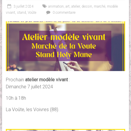
3 juillet 2024
animation
,
art
,
atelier
,
dessin
,
marché
,
modèle
vivant
,
stand
,
Voûte
0 commentaire
Prochain
atelier modèle vivant
:
Dimanche 7 juillet 2024
10h à 18h
La Voûte, les Voivres (88).