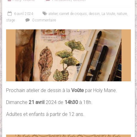
6 avril 2024
atelier
,
carnet de croquis
,
dessin
,
La Voute
,
nature
,
stage
0 commentaire
Prochain atelier de dessin à la
Voûte
par Holy Mane.
Dimanche
21 avril
2024 de
14h30
à 18h.
Adultes et enfants à partir de 12 ans.