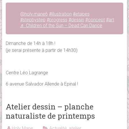
@holy.mane6
#illustration
#etapes
#stepbystep
#progress
#dessin
#concept
#art
♬ Children of the Sun – Dead Can Dance
Dimanche de 14h à 18h !
(je serai présente à partir de 14h30)
Centre Léo Lagrange
6 avenue Salvador Allende à Epinal !
Atelier dessin – planche
naturaliste de printemps
Holy Mane
Actualité
,
atelier