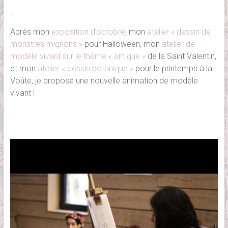
.
Après mon
exposition d’octobre
, mon
atelier « dessin de
monstres mignons »
pour Halloween, mon
atelier de
modèle vivant sur le thème « antique »
de la Saint Valentin,
et mon
atelier « dessin botanique »
pour le printemps à la
Voûte, je propose une nouvelle animation de modèle
vivant !
.