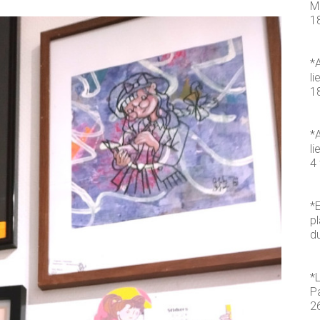
M
1
*A
li
1
*A
li
4 
*E
pl
d
*
P
2