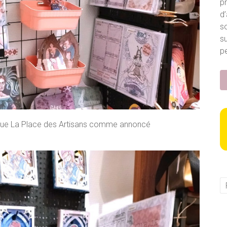
p
d’
so
s
pe
sique La Place des Artisans comme annoncé