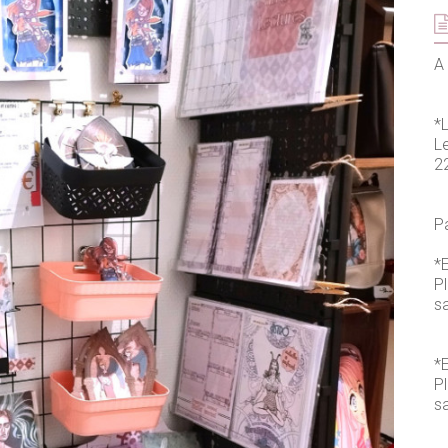
A 
*
L
2
P
*E
P
s
*E
P
sa