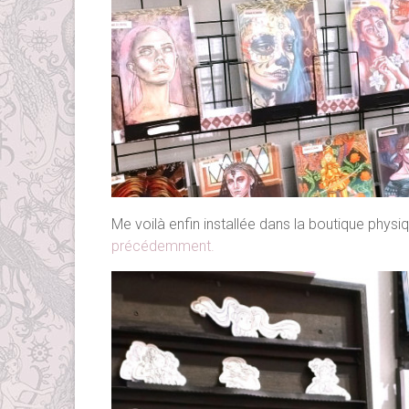
Me voilà enfin installée dans la boutique phy
précédemment.