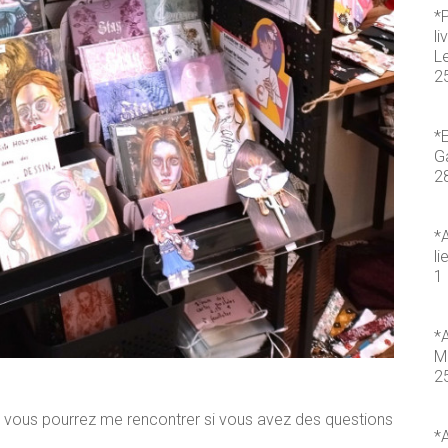
*
li
L
2
*E
Ga
2
*A
li
1 
*A
M
2
h), vous pourrez me rencontrer si vous avez des questions
*A