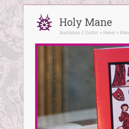
Skip
to
Holy Mane
content
Illustration // Gothic + Rebel + Ma