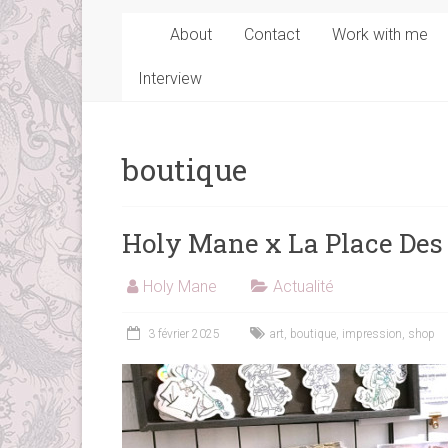
About
Contact
Work with me
Interview
boutique
Holy Mane x La Place Des
Holy Mane
Actualité
3 février 2025
art
,
boutique
,
impression
,
shop