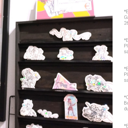
*
Ga
2
*E
P
s
*E
P
sa
*
B
du
*