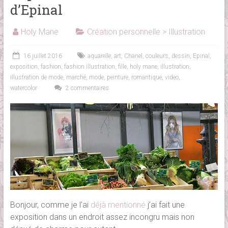
d’Epinal
Holy Mane
Création personnelle > Illustration
16 juillet 2016
aquarelle
,
art
,
Chanel
,
couleurs
,
dessin
,
Epinal
,
exposition
,
fashion
,
fashion illustration
,
fille
,
holy mane
,
illustration
,
illustration de mode
,
marché
,
mode
,
peinture
,
romantique
,
video
,
watercolor
2 commentaires
Bonjour, comme je l’ai
déjà mentionné
j’ai fait une
exposition dans un endroit assez incongru mais non