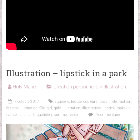
Illustration – lipstick in a park
Holy Mane
Création personnelle > Illustration
7 octobre 2017
aquarelle
,
beauté
,
couleurs
,
dessin
,
été
,
fashion
,
fashion illustration
,
fille
,
girl
,
girly
,
illustration
,
illustratrice
,
lipstick
,
make up
,
nature
,
parc
,
park
,
quotidien
,
summer
,
video
0 commentaire