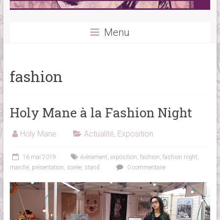
Menu
fashion
Holy Mane à la Fashion Night
Holy Mane
Actualité
,
Exposition
16 mai 2019
évènement
,
exposition
,
fashion
,
fashion night
,
marché
,
présentation
,
soirée
,
stand
0 commentaire