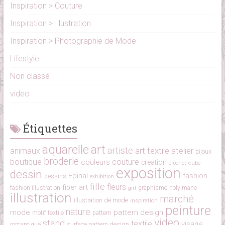
Inspiration > Couture
Inspiration > Illustration
Inspiration > Photographie de Mode
Lifestyle
Non classé
video
Étiquettes
aquarelle
art
artiste
art textile
atelier
animaux
bijoux
broderie
boutique
couture
couleurs
creation
cube
crochet
exposition
dessin
Epinal
fashion
dessins
exhibition
fille
fleurs
fiber art
fashion illustration
girl
graphisme
holy mane
illustration
marché
illustration de mode
inspiration
peinture
nature
mode
pattern design
motif textile
pattern
video
stand
textile
visage
surface pattern design
romantique