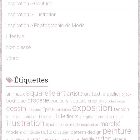
Inspiration > Couture
Inspiration > Illustration
Inspiration > Photographie de Mode
Lifestyle
Non classé
video
Étiquettes
aquarelle
art
artiste
art textile
atelier
animaux
bijoux
broderie
boutique
couture
couleurs
creation
cube
crochet
exposition
dessin
Epinal
fashion
dessins
exhibition
fille
fleurs
fiber art
fashion illustration
girl
graphisme
holy mane
illustration
marché
illustration de mode
inspiration
peinture
nature
mode
pattern design
motif textile
pattern
video
stand
textile
visage
surface pattern design
romantique