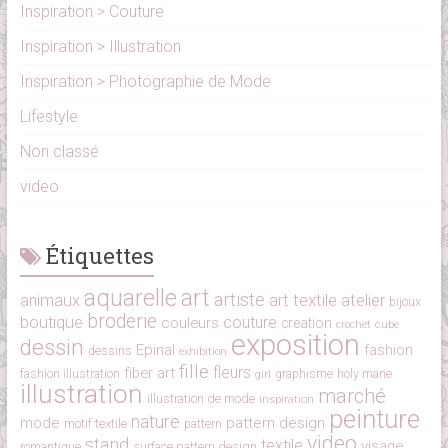
Inspiration > Couture
Inspiration > Illustration
Inspiration > Photographie de Mode
Lifestyle
Non classé
video
Étiquettes
aquarelle
art
artiste
art textile
atelier
animaux
bijoux
broderie
boutique
couture
couleurs
creation
cube
crochet
exposition
dessin
Epinal
fashion
dessins
exhibition
fille
fleurs
fiber art
fashion illustration
girl
graphisme
holy mane
illustration
marché
illustration de mode
inspiration
peinture
nature
mode
pattern design
motif textile
pattern
video
stand
textile
visage
surface pattern design
romantique