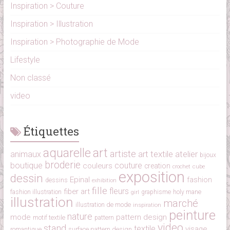
Inspiration > Couture
Inspiration > Illustration
Inspiration > Photographie de Mode
Lifestyle
Non classé
video
Étiquettes
aquarelle
art
artiste
art textile
atelier
animaux
bijoux
broderie
boutique
couture
couleurs
creation
cube
crochet
exposition
dessin
Epinal
fashion
dessins
exhibition
fille
fleurs
fiber art
fashion illustration
girl
graphisme
holy mane
illustration
marché
illustration de mode
inspiration
peinture
nature
mode
pattern design
motif textile
pattern
video
stand
textile
visage
surface pattern design
romantique