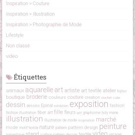
Inspiration > Couture
Inspiration > Illustration
Inspiration > Photographie de Mode
Lifestyle
Non classé
video
Étiquettes
aquarelle
art
artiste
art textile
atelier
animaux
bijoux
broderie
boutique
couture
couleurs
creation
cube
crochet
exposition
dessin
Epinal
fashion
dessins
exhibition
fille
fleurs
fiber art
fashion illustration
girl
graphisme
holy mane
illustration
marché
illustration de mode
inspiration
peinture
nature
mode
pattern design
motif textile
pattern
video
stand
textile
visage
surface pattern design
romantique