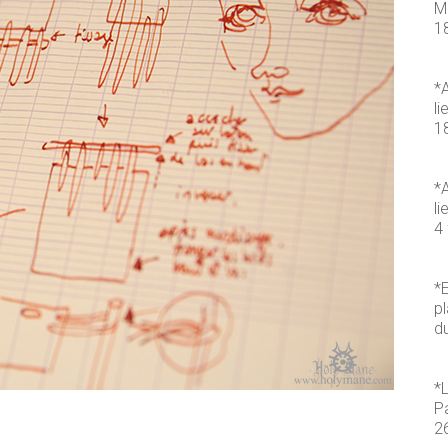
M
1
*A
li
1
*A
li
4 
*E
pl
d
*
P
2