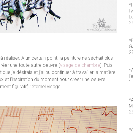
*
li
L
2
*E
Ga
2
à réaliser. A un certain point, la peinture ne séchait plus
créer une toute autre oeuvre (
visage de chambre
). Puis
*A
 que je désirais et j’ai pu continuer à travailler la matière
li
ux et l’inspiration du moment pour créer une oeuvre
1 
ent figuratif, l’éternel visage.
*A
M
2
*A