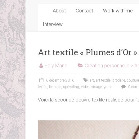
About
Contact
Work with me
Interview
Art textile « Plumes d’Or »
Holy Mane
Création personnelle > Ar
6 décembre 2016
art
,
art textile
,
broderie
,
couture
textile
,
tissage
,
upcycling
,
video
,
visage
,
yarn
0 comm
Voici la seconde oeuvre textile réalisée pour l