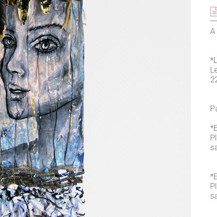
A 
*
L
2
P
*E
P
s
*E
P
sa