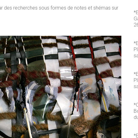
r des recherches sous formes de notes et shémas sur
*
Ga
2
*E
P
s
*E
P
sa
*
B
du
*