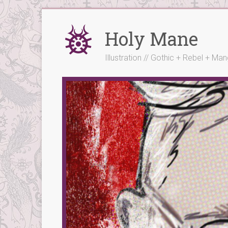
Skip
to
Holy Mane
content
Illustration // Gothic + Rebel + Ma