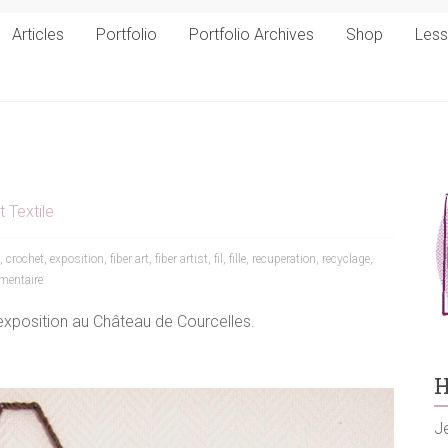
Articles
Portfolio
Portfolio Archives
Shop
Les
t Textile
,
crochet
,
exposition
,
fiber art
,
fiber artist
,
fil
,
fille
,
recuperation
,
recyclage
,
entaire
’exposition au Château de Courcelles.
H
Je