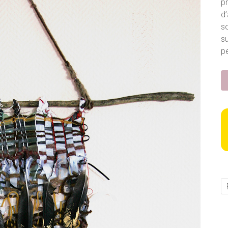
p
d’
so
s
pe