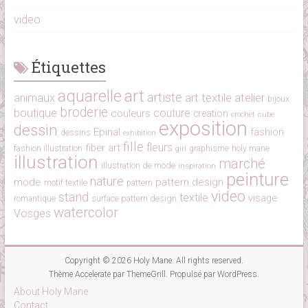
video
Étiquettes
aquarelle
art
artiste
art textile
atelier
animaux
bijoux
broderie
boutique
couture
couleurs
creation
cube
crochet
exposition
dessin
Epinal
fashion
dessins
exhibition
fille
fleurs
fiber art
fashion illustration
girl
graphisme
holy mane
illustration
marché
illustration de mode
inspiration
peinture
nature
mode
pattern design
motif textile
pattern
video
stand
textile
visage
surface pattern design
romantique
watercolor
Vosges
Copyright © 2026
Holy Mane
. All rights reserved.
Thème
Accelerate
par ThemeGrill. Propulsé par
WordPress
.
About Holy Mane
Contact