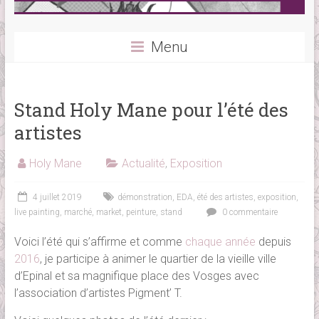
Menu
Stand Holy Mane pour l’été des
artistes
Holy Mane
Actualité
,
Exposition
4 juillet 2019
démonstration
,
EDA
,
été des artistes
,
exposition
,
live painting
,
marché
,
market
,
peinture
,
stand
0 commentaire
Voici l’été qui s’affirme et comme
chaque année
depuis
2016
, je participe à animer le quartier de la vieille ville
d’Epinal et sa magnifique place des Vosges avec
l’association d’artistes Pigment’ T.