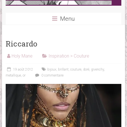
Menu
Riccardo
Holy Mane
Inspiration > Couture
19 août 2012
bijoux
,
brillant
,
couture
,
doré
,
givenchy
,
metallique
,
or
0 commentaire