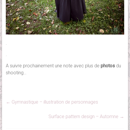
.
.
A suivre prochainement une note avec plus de
photos
du
shooting…
←
Gymnastique – illustration de personnages
Surface pattern design – Automne
→