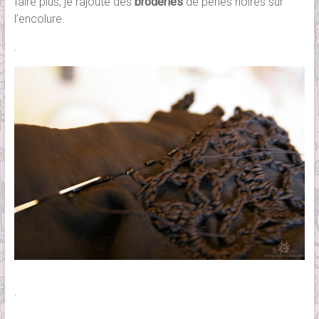
faire plus, je rajoute des
broderies
de perles noires sur
l’encolure.
.
.