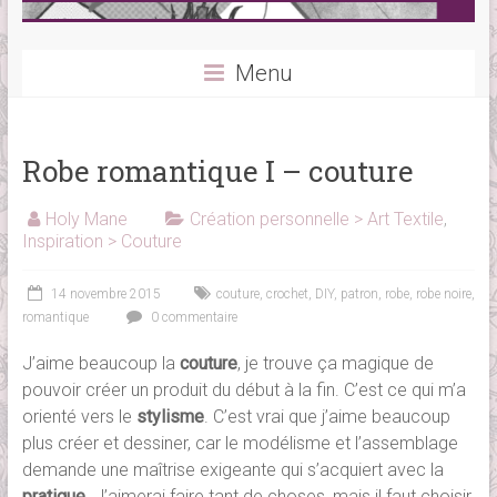
Menu
Robe romantique I – couture
Holy Mane
Création personnelle > Art Textile
,
Inspiration > Couture
14 novembre 2015
couture
,
crochet
,
DIY
,
patron
,
robe
,
robe noire
,
romantique
0 commentaire
J’aime beaucoup la
couture
, je trouve ça magique de
pouvoir créer un produit du début à la fin. C’est ce qui m’a
orienté vers le
stylisme
. C’est vrai que j’aime beaucoup
plus créer et dessiner, car le modélisme et l’assemblage
demande une maîtrise exigeante qui s’acquiert avec la
pratique
. J’aimerai faire tant de choses, mais il faut choisir