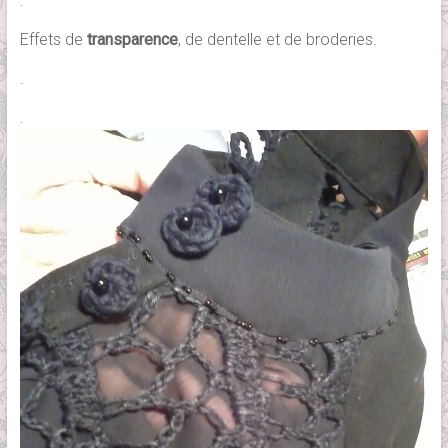
.
Effets de
transparence
, de dentelle et de broderies.
.
.