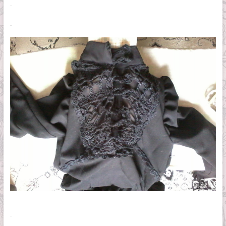
.
.
.