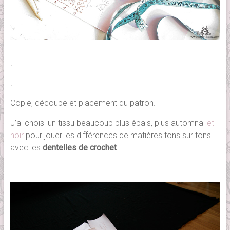
.
.
Copie, découpe et placement du patron.
J’ai choisi un tissu beaucoup plus épais, plus automnal
et
noir
pour jouer les différences de matières tons sur tons
avec les
dentelles de crochet
.
.