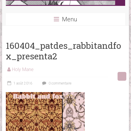
Menu
160404_patdes_rabbitandfo
x_presenta2
Holy Mane
1 août 2016
0 commentaire