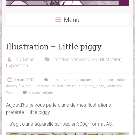
Menu
Illustration – Little piggy
Holy Mane
Création personnelle > Illustration
,
Exposition
3 mars 2017
animals
,
animaux
,
aquarelle
,
art
,
couleurs
,
cube
,
dessin
,
fille
,
girl
,
illustration
,
paillette
,
pattern
,
pig
,
piggy
,
video
,
watercolor
,
WIP
0 commentaire
Aujourd’hui je vous parle d’une de mes illustrations
préférée : Little piggy.
Il s’agit d’une aquarelle sur papier 300gr format A3.