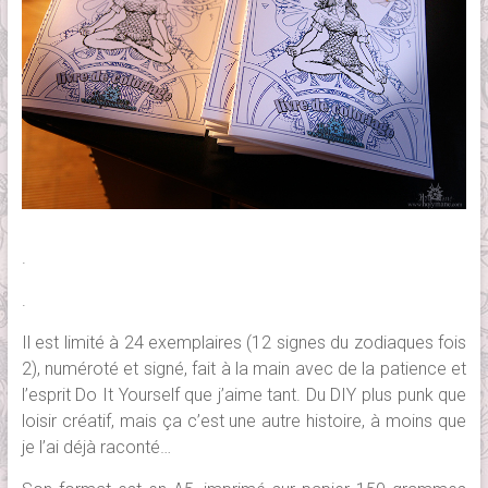
.
.
Il est limité à 24 exemplaires (12 signes du zodiaques fois
2), numéroté et signé, fait à la main avec de la patience et
l’esprit Do It Yourself que j’aime tant. Du DIY plus punk que
loisir créatif, mais ça c’est une autre histoire, à moins que
je l’ai déjà raconté…