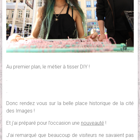
Au premier plan, le métier à tisser DIY !
.
.
Donc rendez vous sur la belle place historique de la cité
des Images !
Et j’ai préparé pour l’occasion une
nouveauté
!
J’ai remarqué que beaucoup de visiteurs ne savaient pas