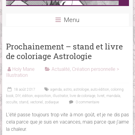
Menu
Prochainement – stand et livre
de coloriage Astrologie
Holy Mane
Actualité
,
Création personnelle >
Illustration
18 août 2017
agenda
,
astro
,
astrologie
,
auto édition
,
coloring
book
,
DIY
,
édition
,
exposition
,
illustrator
,
livre de coloriage
,
livret
,
mandala
,
occulte
,
stand
,
vectoriel
,
zodiaque
0 commentaire
L’été passe toujours trop vite à mon goût, et je ne dis pas
cela parce que je suis en vacances, mais parce que j’aime
la chaleur.