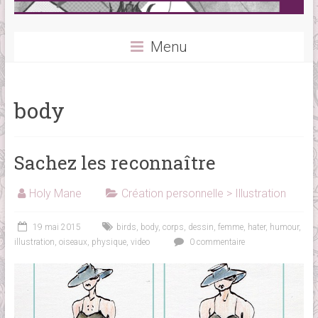
Menu
body
Sachez les reconnaître
Holy Mane
Création personnelle > Illustration
19 mai 2015
birds
,
body
,
corps
,
dessin
,
femme
,
hater
,
humour
,
illustration
,
oiseaux
,
physique
,
video
0 commentaire