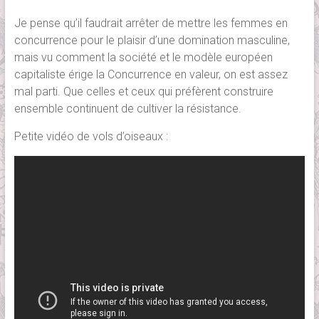
Je pense qu’il faudrait arrêter de mettre les femmes en
concurrence pour le plaisir d’une domination masculine,
mais vu comment la société et le modèle européen
capitaliste érige la Concurrence en valeur, on est assez
mal parti. Que celles et ceux qui préfèrent construire
ensemble continuent de cultiver la résistance.
Petite vidéo de vols d’oiseaux :