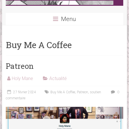
Menu
Buy Me A Coffee
Patreon
Holy Mane
Actualité
27 février 2024
Buy Me A Coffee
,
Patreon
,
soutien
0
commentaire