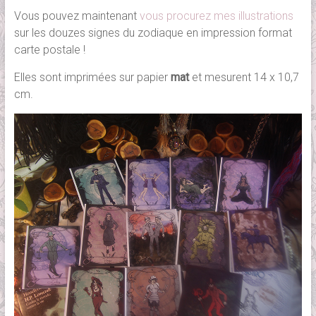
Vous pouvez maintenant
vous procurez mes illustrations
sur les douzes signes du zodiaque en impression format
carte postale !
Elles sont imprimées sur papier
mat
et mesurent 14 x 10,7
cm.