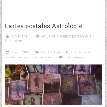
Cartes postales Astrologie
Holy Mane
Actualité
,
Création personnelle >
Illustration
22 août 2019
astro
,
astrologie
,
boutique
,
cartes
,
cartes
postales
,
illustration
,
shop
,
zodiaque
0 commentaire