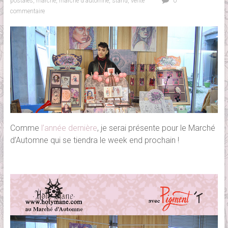
postales
,
marché
,
marché d'automne
,
stand
,
vente
0
commentaire
Comme
l’année dernière
, je serai présente pour le Marché
d’Automne qui se tiendra le week end prochain !