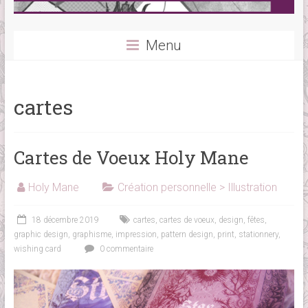
Menu
cartes
Cartes de Voeux Holy Mane
Holy Mane
Création personnelle > Illustration
18 décembre 2019
cartes
,
cartes de voeux
,
design
,
fêtes
,
graphic design
,
graphisme
,
impression
,
pattern design
,
print
,
stationnery
,
wishing card
0 commentaire