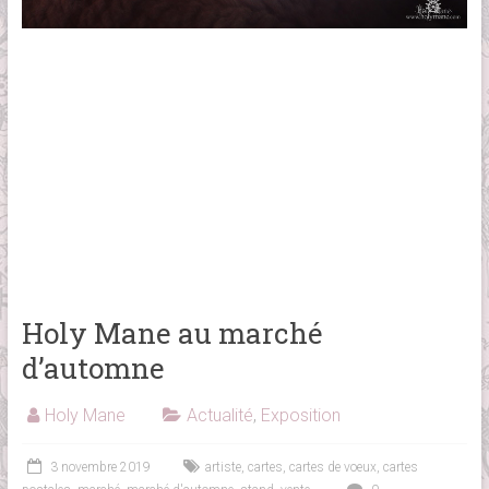
Holy Mane au marché
d’automne
Holy Mane
Actualité
,
Exposition
3 novembre 2019
artiste
,
cartes
,
cartes de voeux
,
cartes