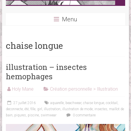
Menu
chaise longue
illustration – insectes
hemophages
Holy Mane
Création personnelle > Illustration
27 juillet 2016
aquarelle
,
beachwear
,
chaise longue
,
cocktail
,
deconnecte
,
été
,
fille
,
girl
,
illustration
,
illustration de mode
,
insectes
,
maillot de
bain
,
piqures
,
piscine
,
swimwear
0 commentaire