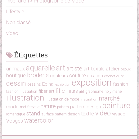
Inspiration > Photographie de Mode
Lifestyle
Non classé
video
Étiquettes
aquarelle
art
artiste
art textile
atelier
animaux
bijoux
broderie
boutique
couture
couleurs
creation
cube
crochet
exposition
dessin
Epinal
fashion
dessins
exhibition
fille
fleurs
fiber art
fashion illustration
girl
graphisme
holy mane
illustration
marché
illustration de mode
inspiration
peinture
nature
mode
pattern design
motif textile
pattern
video
stand
textile
visage
surface pattern design
romantique
watercolor
Vosges