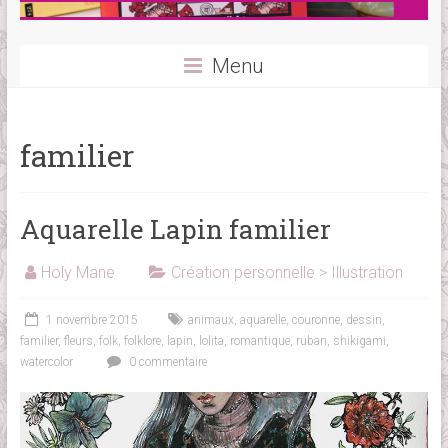
Menu
familier
Aquarelle Lapin familier
Holy Mane
Création personnelle > Illustration
1 novembre 2015
animaux
,
aquarelle
,
couronne
,
dessin
,
familier
,
fleurs
,
folk
,
folklore
,
lapin
,
lolita
,
romantique
,
ruban
,
shikigami
,
watercolor
0 commentaire