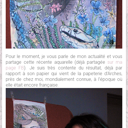
Pour le moment, je vous parle de mon actualité et vous
partage cette récente aquarelle (déjà partagée
sur ma
page FB
). Je suis très contente du résultat, déjà par
rapport à son papier qui vient de la papeterie d’Arches,
près de chez moi, mondialement connue, à l’époque où
elle était encore française.