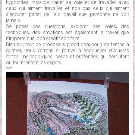
hypocrites, mais de tracer sa voie et de travailler avec
ceux qui aiment travailler et non pas ceux qui aiment
s’écouter parler de leur travail que personne ne voit
jamais.
Se poser des questions, explorer des voies, des
techniques, des émotions est également le travail que
n’importe quel bon créatif doit faire.
Bien sur, tout ce processus prend beaucoup de temps à
germer, nous verrons si j’arrive à accoucher d’œuvres
fortes, mélancoliques, belles et profondes qui déroutent
ou tourmentent les esprits.
***