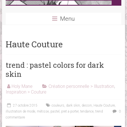
Menu
Haute Couture
trend : pastel colors for dark
skin
Holy Mane
Création personnelle > Illustration
,
Inspiration > Couture
27 octobre 2015
couleurs
,
dark skin
,
dessin
,
Haute Couture
,
illustration de mode
,
métisse
,
pastel
,
pret a porter
,
tendance
,
trend
0
commentaire