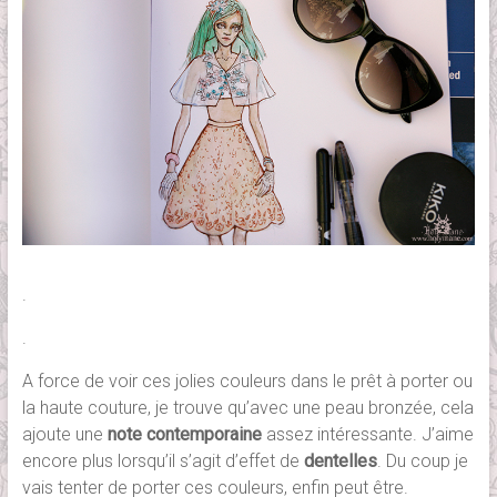
.
.
A force de voir ces jolies couleurs dans le prêt à porter ou
la haute couture, je trouve qu’avec une peau bronzée, cela
ajoute une
note contemporaine
assez intéressante. J’aime
encore plus lorsqu’il s’agit d’effet de
dentelles
. Du coup je
vais tenter de porter ces couleurs, enfin peut être.