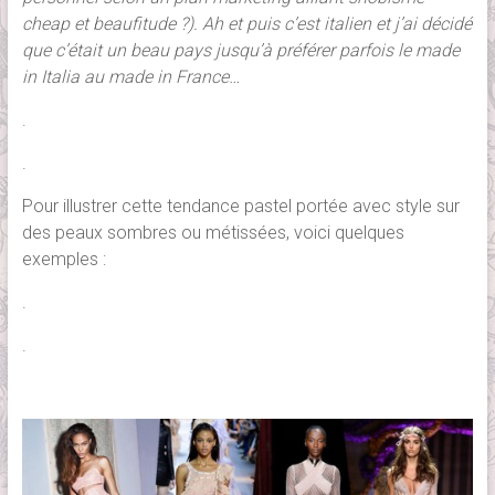
cheap et beaufitude ?). Ah et puis c’est italien et j’ai décidé
que c’était un beau pays jusqu’à préférer parfois le made
in Italia au made in France…
.
.
Pour illustrer cette tendance pastel portée avec style sur
des peaux sombres ou métissées, voici quelques
exemples :
.
.