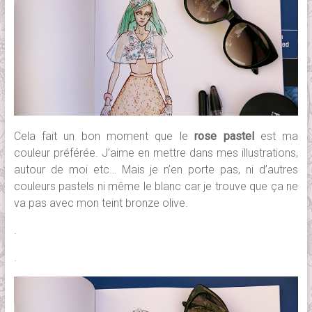
Cela fait un bon moment que le
rose pastel
est ma
couleur préférée. J’aime en mettre dans mes illustrations,
autour de moi etc… Mais je n’en porte pas, ni d’autres
couleurs pastels ni même le blanc car je trouve que ça ne
va pas avec mon teint bronze olive.
.
.