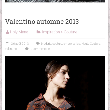
Valentino automne 2013
Holy Mane
Inspiration > Couture
26 août 2013
broderie
,
couture
,
embroideries
,
Haute Couture
,
Valentino
0 commentaire