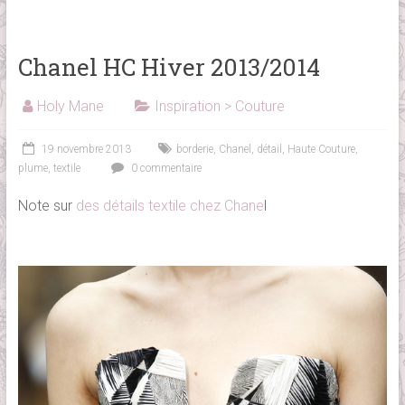
Chanel HC Hiver 2013/2014
Holy Mane
Inspiration > Couture
19 novembre 2013
borderie
,
Chanel
,
détail
,
Haute Couture
,
plume
,
textile
0 commentaire
Note sur
des détails textile chez Chane
l