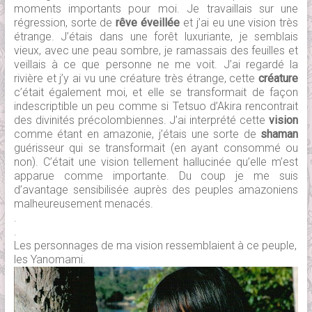
moments importants pour moi. Je travaillais sur une
régression, sorte de
rêve éveillée
et j’ai eu une vision très
étrange. J’étais dans une forêt luxuriante, je semblais
vieux, avec une peau sombre, je ramassais des feuilles et
veillais à ce que personne ne me voit. J’ai regardé la
rivière et j’y ai vu une créature très étrange, cette
créature
c’était également moi, et elle se transformait de façon
indescriptible un peu comme si Tetsuo d’Akira rencontrait
des divinités précolombiennes. J’ai interprété cette
vision
comme étant en amazonie, j’étais une sorte de
shaman
guérisseur qui se transformait (en ayant consommé ou
non). C’était une vision tellement hallucinée qu’elle m’est
apparue comme importante. Du coup je me suis
d’avantage sensibilisée auprès des peuples amazoniens
malheureusement menacés.
.
.
Les personnages de ma vision ressemblaient à ce peuple,
les Yanomami.