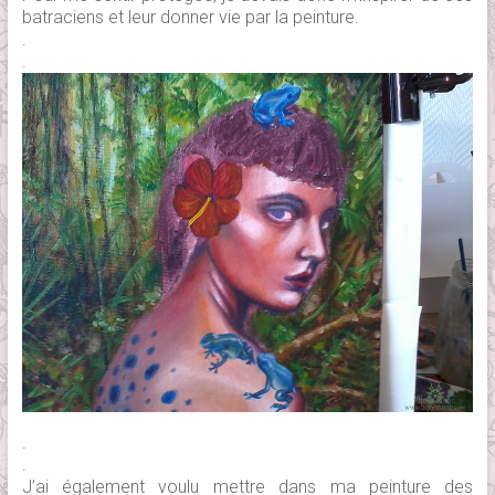
batraciens et leur donner vie par la peinture.
.
.
.
.
J’ai également voulu mettre dans ma peinture des