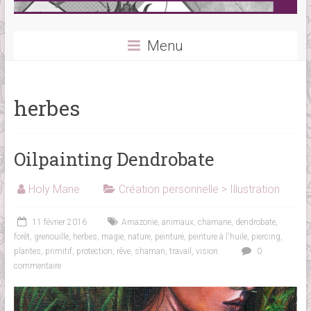
Menu
herbes
Oilpainting Dendrobate
Holy Mane
Création personnelle > Illustration
11 février 2016
Amazonie
,
animaux
,
chamane
,
dendrobate
,
forêt
,
grenouille
,
herbes
,
magie
,
nature
,
peinture
,
peinture à l'huile
,
piercing
,
plantes
,
primitif
,
protection
,
rêve
,
shaman
,
travail
,
vision
0
commentaire