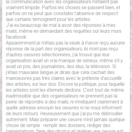
la communication avec les organisateurs n’étaient pas
vraiment limpide. Parfois les choses se passent bien, et
parfois on ne peut que constater l’absence de respect
que certains témoignent pour les artistes.
J’ai eu beaucoup de mal à avoir des réponses à mes
mails, même en demandant des requêtes sur leurs murs
facebook.
Apparemment je n’étais pas la seule à n’avoir reçu aucune
réponse de la part des organisateurs, ils n’ont pas reçu
d’autres oeuvres sélectionnées, j’ai trouvé que leur
organisation avait un vrai manque de sérieux, même s’il y
avait un prix, des journalistes, des élus, la télévision. Si
j’étais mauvaise langue je dirais que cela cachait des
manoeuvres pas très claires avec le prétexte d’accueillir
des artistes, sur leur dos. Encore la politique, pour laquelle
les artistes sont les éternels dindons. C’est tout de même
inadmissible que des organisateurs ne prennent pas la
peine de répondre à des mails, ni n’indiquent clairement à
quelle adresse envoyer les oeuvres ni ne nous informent
de leurs retours. Heureusement que j’ai pu me débrouiller
autrement. Mais préparer une oeuvre n’est jamais quelque
chose de simple : remplir des dossiers, rédiger des
présentations, faire des photos et réaliser une oeuvre est