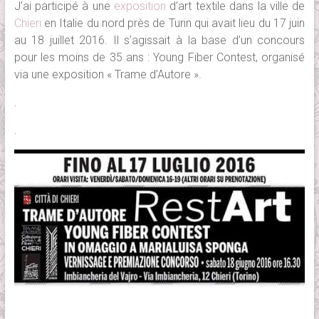
J’ai participé à une
exposition
d’art textile dans la ville de
Chieri
en Italie du nord près de Turin qui avait lieu du 17 juin
au 18 juillet 2016. Il s’agissait à la base d’un concours
pour les moins de 35 ans : Young Fiber Contest, organisé
via une exposition « Trame d’Autore ».
.
.
.