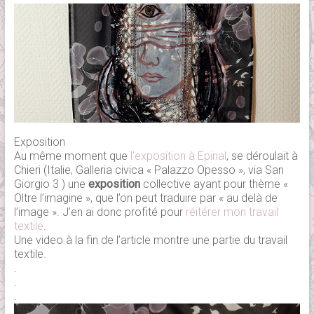
Exposition
Au même moment que
l’exposition à Epinal
, se déroulait à
Chieri (Italie, Galleria civica « Palazzo Opesso », via San
Giorgio 3 ) une
exposition
collective ayant pour thème «
Oltre l’imagine », que l’on peut traduire par « au delà de
l’image ». J’en ai donc profité pour
réitérer mon travail
textile
.
Une video à la fin de l’article montre une partie du travail
textile.
.
.
.