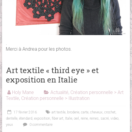
.
Merci à Andrea pour les photos.
Art textile « third eye » et
exposition en Italie
Holy Mane
Actualité
,
Création personnelle > Art
Textile
,
Création personnelle > Illustration
17 février 2016
art textile
,
broderie
,
carte
,
cheveux
,
crochet
,
dentelle
,
étendard
,
exposition
,
fiber art
,
Italie
,
oeil
,
reine
,
reines
,
sacré
,
video
,
yeux
0 commentaire