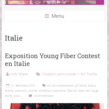
Menu
Italie
Exposition Young Fiber Contest
en Italie
Holy Mane
Création personnelle > Art Textile
21 décembre 2016
art
,
art contemporain
,
art textile
,
bijoux
,
broche
,
concours
,
crochet
,
exhibition
,
exposition
,
fiber art
,
Italie
,
oeil
,
rouge
,
textile
,
tissu
0 commentaire