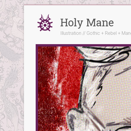
Skip
to
Holy Mane
content
Illustration // Gothic + Rebel + Ma