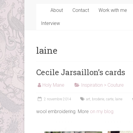
About
Contact
Work with me
Interview
laine
Cecile Jarsaillon’s cards
Holy Mane
Inspiration > Couture
2 novembre 2014
art
,
broderie
,
carte
,
laine
wool embroidering. More
on my blog.