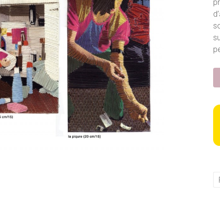
p
d’
so
s
pe