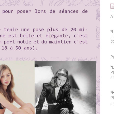
A 
*
L
2
P
*E
P
s
*E
P
sa