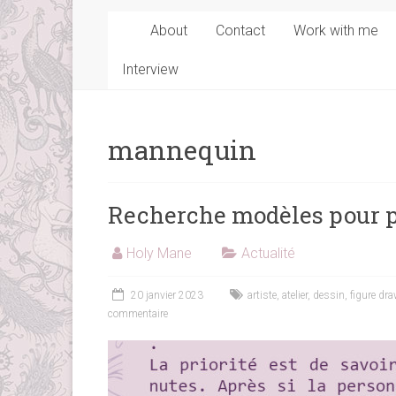
About
Contact
Work with me
Interview
mannequin
Recherche modèles pour 
Holy Mane
Actualité
20 janvier 2023
artiste
,
atelier
,
dessin
,
figure dr
commentaire