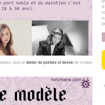
p
d’
so
s
pe
ateliers, dont un
atelier de peinture et dessin
de modèle