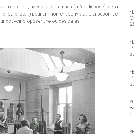
hy
aux ateliers, avec des costumes (si j’en dispose), de la
*
hé, café, etc…) pour un moment convivial. J’ai besoin de
Ga
our pouvoir proposer une ou des dates.
2
*E
P
s
*E
P
sa
*
B
du
*