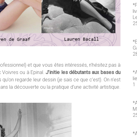
*
li
L
2
*E
Ga
2
ofessionnel) et que vous êtes intéressés, n’hésitez pas à
x Voivres ou à Epinal.
J’initie les débutants aux bases du
*A
li
s qu’on regarde leur dessin (je sais ce que c’est). On n’est
1 
s la découverte ou la pratique d’une activité artistique.
*A
M
2
*A