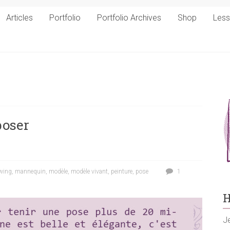
Articles
Portfolio
Portfolio Archives
Shop
Les
poser
awing
,
mannequin
,
modèle
,
modèle vivant
,
peinture
,
pose
1
H
Je