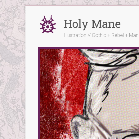
Skip
to
Holy Mane
content
Illustration // Gothic + Rebel + Ma