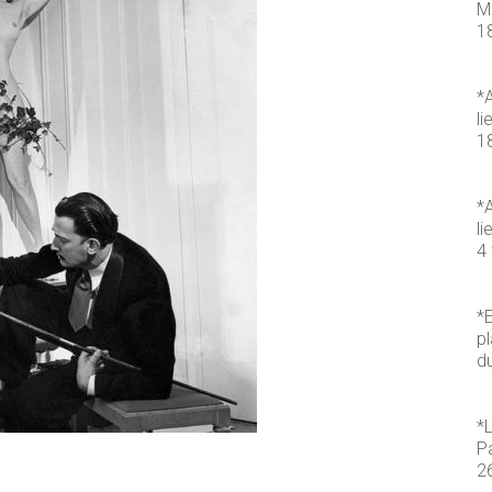
M
1
*A
li
1
*A
li
4 
*E
pl
d
*
P
2