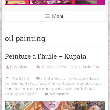
Menu
oil painting
Peinture à l’huile – Kupala
Holy Mane
Création personnelle > Illustration
15 août 2016
animal
,
animaux
,
art
,
couleurs
,
cube
,
deesse
,
faon
,
féminine
,
fille
,
fleurs
,
forces féminines
,
illustration
,
inspiration
,
Kupala
,
marre
,
nature
,
oil painting
,
oilpainting
,
peinture
,
peinture à l'huile
,
video
,
visage
,
work in progress
0 commentaire