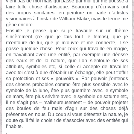
vient pas de moi mais qui passe par moi qui me pousse à
faire telle chose d’artistique. Beaucoup d’écrivains ont
des propos similaires, en peinture on parle d’artistes
visionnaires à l’instar de William Blake, mais le terme me
gène encore.
Ensuite je pense que si je travaille sur un thème
sincèrement (ce que je fais tout le temps), que je
m’entoure de lui, que je m’ouvre et me connecte, il se
passe quelque chose. Pour ceux qui travaille en magie,
en travaillant avec une entité, par exemple une déesse
des eaux et de la nature, que l’on s’entoure de ses
attributs, symboles etc, si celle ci accepte de travailler
avec toi c’est à dire d’établir un échange, elle peut t’offrir
sa protection et ses « pouvoirs ». Par pouvoir j’entends
des choses probables comme être plus sensible avec le
symbole de la lune, être plus guerrière avec le symbole
de mars, être plus sévère avec le symbole de saturne etc,
il ne s’agit pas – malheureusement – de pouvoir projeter
des boules de feu mais d’agir sur des choses déjà
présentes en nous. Du coup si vous détestez la nature, je
doute qu’il faille choisir de s’associer avec des entités qui
l’habite.
.