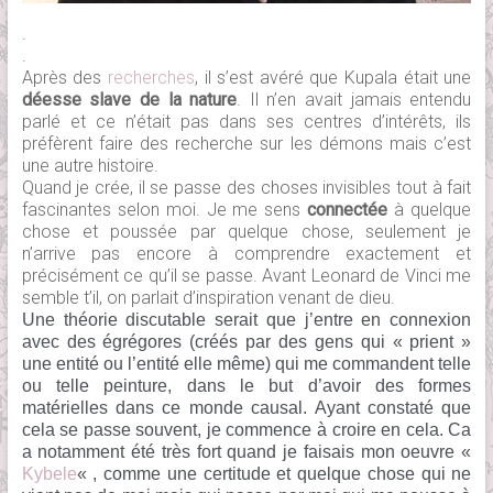
.
.
Après des
recherches
, il s’est avéré que Kupala était une
déesse slave de la nature
. Il n’en avait jamais entendu
parlé et ce n’était pas dans ses centres d’intérêts, ils
préfèrent faire des recherche sur les démons mais c’est
une autre histoire.
Quand je crée, il se passe des choses invisibles tout à fait
fascinantes selon moi. Je me sens
connectée
à quelque
chose et poussée par quelque chose, seulement je
n’arrive pas encore à comprendre exactement et
précisément ce qu’il se passe. Avant Leonard de Vinci me
semble t’il, on parlait d’inspiration venant de dieu.
Une théorie discutable serait que j’entre en connexion
avec des égrégores (créés par des gens qui « prient »
une entité ou l’entité elle même) qui me commandent telle
ou telle peinture, dans le but d’avoir des formes
matérielles dans ce monde causal. Ayant constaté que
cela se passe souvent, je commence à croire en cela. Ca
a notamment été très fort quand je faisais mon oeuvre «
Kybele
« , comme une certitude et quelque chose qui ne