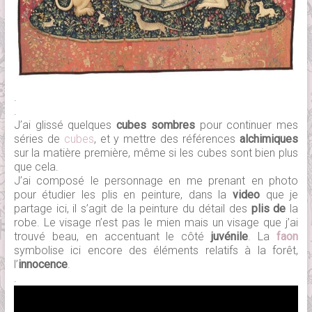
.
.
J’ai glissé quelques
cubes sombres
pour continuer mes
séries de
cubes
, et y mettre des références
alchimiques
sur la matière première, même si les cubes sont bien plus
que cela.
J’ai composé le personnage en me prenant en photo
pour étudier les plis en peinture, dans la
video
que je
partage ici, il s’agit de la peinture du détail des
plis de
la
robe. Le visage n’est pas le mien mais un visage que j’ai
trouvé beau, en accentuant le côté
juvénile
. La
faon
symbolise ici encore des éléments relatifs à la forêt,
l’
innocence
.
.