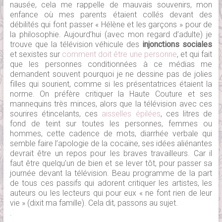
nausée, cela me rappelle de mauvais souvenirs, mon
enfance où mes parents étaient collés devant des
débilités qui font passer « Hélène et les garçons » pour de
la philosophie. Aujourd’hui (avec mon regard d’adulte) je
trouve que la télévision véhicule des
injonctions sociales
et sexistes sur
comment doit être une personne
, et qui fait
que les personnes conditionnées à ce médias me
demandent souvent pourquoi je ne dessine pas de jolies
filles qui sourient, comme si les présentatrices étaient la
norme. On préfère critiquer la Haute Couture et ses
mannequins très minces, alors que la télévision avec ces
sourires étincelants, ces
aisselles épilées
, ces litres de
fond de teint sur toutes les personnes, femmes ou
hommes, cette cadence de mots, diarrhée verbale qui
semble faire l’apologie de la cocaïne, ses idées aliénantes
devrait être un repos pour les braves travailleurs. Car il
faut être quelqu’un de bien et se lever tôt, pour passer sa
journée devant la télévision. Beau programme de la part
de tous ces passifs qui adorent critiquer les artistes, les
auteurs ou les lecteurs qui pour eux « ne font rien de leur
vie » (dixit ma famille). Cela dit, passons au sujet.
.