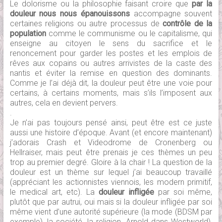
Le dolorisme ou la philosophie faisant croire que
par la
douleur nous nous épanouissons
accompagne souvent
certaines religions ou autre processus de
contrôle de la
population
comme le communisme ou le capitalisme, qui
enseigne au citoyen le sens du sacrifice et le
renoncement pour garder les postes et les emplois de
rêves aux copains ou autres arrivistes de la caste des
nantis et éviter la remise en question des dominants.
Comme je l’ai déjà dit, la douleur peut être une voie pour
certains, à certains moments, mais s’ils l’imposent aux
autres, cela en devient pervers.
.
Je n’ai pas toujours pensé ainsi, peut être est ce juste
aussi une histoire d’époque. Avant (et encore maintenant)
j’adorais Crash et Videodrome de Cronenberg ou
Hellraiser, mais peut être prenais je ces thèmes un peu
trop au premier degré. Gloire à la chair ! La question de la
douleur est un thème sur lequel j’ai beaucoup travaillé
(appréciant les actionnistes viennois, les modern primitif,
le medical art, etc). La
douleur infligée
par soi même,
plutôt que par autrui, oui mais si la douleur infligée par soi
même vient d’une autorité supérieure (la mode (BDSM par
exemple), la société, la religion, Arnold dans Westworld),