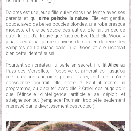
instinct maternelle… -_- ).
.
Dolorès est une jeune fille qui vit dans une ferme avec ses
parents et qui
aime peindre la nature
. Elle est gentille,
douce, avec de belles boucles blondes, une robe presque
modeste et elle se soucie des autres. Elle fait un peu ce
qu’on lui dit. J’ai trouvé que l’actrice Eva Rachelle Wood «
jouait bien », car je me souviens de son jeu de reine des
vampires de Louisiane dans True Blood et elle incarnait
bien cette identité aussi.
.
Pourtant son créateur lui parle en secret, il lui lit
Alice
au
Pays des Merveilles, il l’observe et aimerait voir jusqu’où
une créature androïde pourrait aller, est ce qu’une
conscience pourrait elle naitre ? Faut il écrire un
programme, ou discuter avec elle ? Créer des bugs pour
que l’étincelle d’intelligence artificielle se déploit et
atteigne son but (remplacer l’humain, trop bête, seulement
intéressé par le divertissement destructeur).
.
.