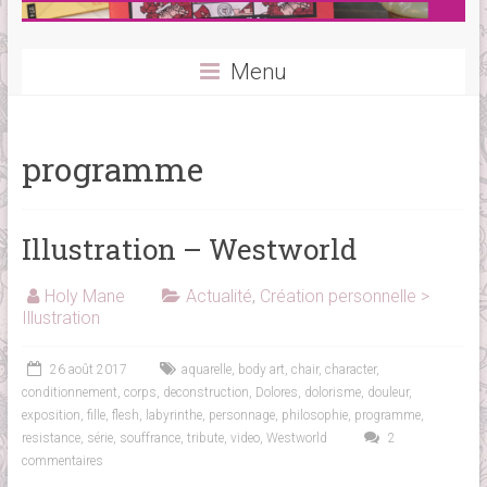
Menu
programme
Illustration – Westworld
Holy Mane
Actualité
,
Création personnelle >
Illustration
26 août 2017
aquarelle
,
body art
,
chair
,
character
,
conditionnement
,
corps
,
deconstruction
,
Dolores
,
dolorisme
,
douleur
,
exposition
,
fille
,
flesh
,
labyrinthe
,
personnage
,
philosophie
,
programme
,
resistance
,
série
,
souffrance
,
tribute
,
video
,
Westworld
2
commentaires