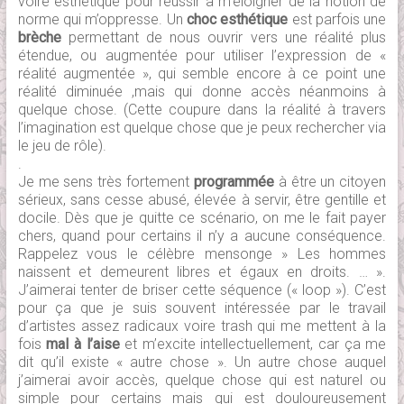
voire esthétique pour réussir à m’éloigner de la notion de
norme qui m’oppresse. Un
choc esthétique
est parfois une
brèche
permettant de nous ouvrir vers une réalité plus
étendue, ou augmentée pour utiliser l’expression de «
réalité augmentée », qui semble encore à ce point une
réalité diminuée ,mais qui donne accès néanmoins à
quelque chose. (Cette coupure dans la réalité à travers
l’imagination est quelque chose que je peux rechercher via
le jeu de rôle).
.
Je me sens très fortement
programmée
à être un citoyen
sérieux, sans cesse abusé, élevée à servir, être gentille et
docile. Dès que je quitte ce scénario, on me le fait payer
chers, quand pour certains il n’y a aucune conséquence.
Rappelez vous le célèbre mensonge » Les hommes
naissent et demeurent libres et égaux en droits. … ».
J’aimerai tenter de briser cette séquence (« loop »). C’est
pour ça que je suis souvent intéressée par le travail
d’artistes assez radicaux voire trash qui me mettent à la
fois
mal à l’aise
et m’excite intellectuellement, car ça me
dit qu’il existe « autre chose ». Un autre chose auquel
j’aimerai avoir accès, quelque chose qui est naturel ou
simple pour certains mais qui est douloureusement