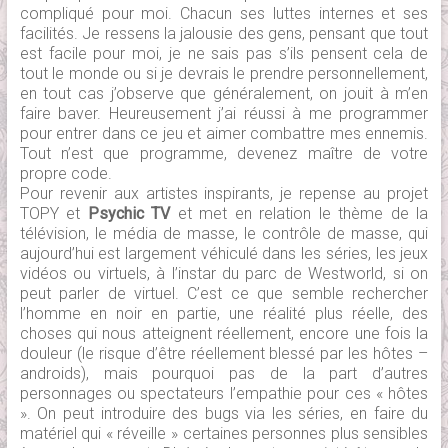
compliqué pour moi. Chacun ses luttes internes et ses
facilités. Je ressens la jalousie des gens, pensant que tout
est facile pour moi, je ne sais pas s’ils pensent cela de
tout le monde ou si je devrais le prendre personnellement,
en tout cas j’observe que généralement, on jouit à m’en
faire baver. Heureusement j’ai réussi à me programmer
pour entrer dans ce jeu et aimer combattre mes ennemis.
Tout n’est que programme, devenez maître de votre
propre code.
Pour revenir aux artistes inspirants, je repense au projet
TOPY et
Psychic TV
et met en relation le thème de la
télévision, le média de masse, le contrôle de masse, qui
aujourd’hui est largement véhiculé dans les séries, les jeux
vidéos ou virtuels, à l’instar du parc de Westworld, si on
peut parler de virtuel. C’est ce que semble rechercher
l’homme en noir en partie, une réalité plus réelle, des
choses qui nous atteignent réellement, encore une fois la
douleur (le risque d’être réellement blessé par les hôtes –
androids), mais pourquoi pas de la part d’autres
personnages ou spectateurs l’empathie pour ces « hôtes
». On peut introduire des bugs via les séries, en faire du
matériel qui « réveille » certaines personnes plus sensibles