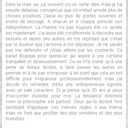
Dans la vraie vie, j’ai souvent cru en cette idée, mais je l’ai
ensuite délaissé, convaincue que s’il m’était arrivée plus de
choses positives, j’aurai eu plus de portes ouvertes et
moins de blocage. A chacun et à chaque période son
interprétation. La mienne n’a pas toujours été ce qu’elle
est maintenant. J’ai aussi été conditionnée à répondre aux
besoins et désirs des autres, en me répétant que c’était
par la douleur que j’arriverai à me dépasser. Je ne savais
pas me défendre et j’étais attirée par les connards. Ca
parait illogique pour quelqu’un qui aspire à une certaine
tranquillité et épanouissement. Ca ne m’a mené qu’à une
perte de temps terrible, à faire passer les autres en
premier et à ne pas m’imposer à tel point que cela en est
difficile pour m’épanouir professionnellement, mais j’ai
décidé d’y remédier, d’être une entrepreneuse égoïste
avec un sale caractère. Et je pense qu’à 35 ans je peux
m’accorder d’exister pour moi. La tendance doloriste
voire la philosophie est partout. Ceux qui la dictent font
semblant d’appliquer ces mêmes règles à eux même
mais ne font que profiter des plus sensibles et des plus
honnêtes.
.