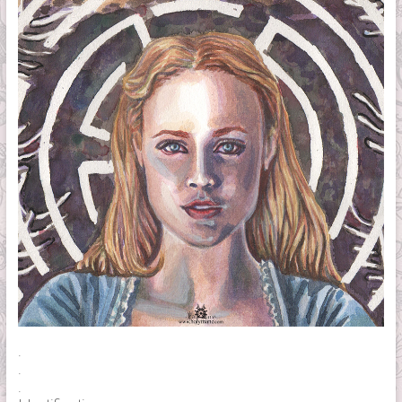
.
.
.