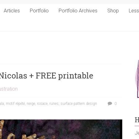
Articles
Portfolio
Portfolio Archives
Shop
Les
Nicolas + FREE printable
ustration
la
,
motif répété
,
neige
,
rosace
,
runes
,
surface pattern design
0
H
Je