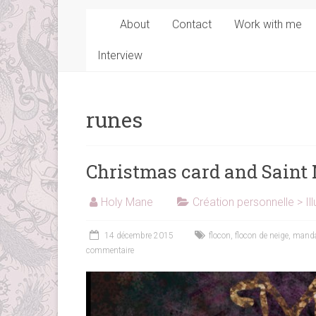
About
Contact
Work with me
Interview
runes
Christmas card and Saint 
Holy Mane
Création personnelle > Ill
14 décembre 2015
flocon
,
flocon de neige
,
manda
commentaire