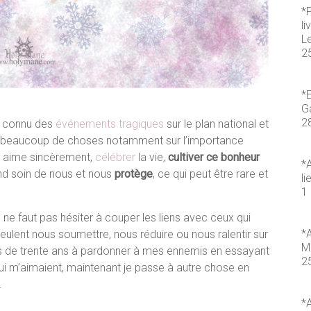
*
li
L
2
*E
Ga
2
a connu des
événements tragiques
sur le plan national et
 sur beaucoup de choses notamment sur l’importance
s aime sincèrement,
célébrer
la vie,
cultiver ce bonheur
*A
end soin de nous et nous
protège
, ce qui peut être rare et
li
1 
l ne faut pas hésiter à couper les liens avec ceux qui
*A
veulent nous soumettre, nous réduire ou nous ralentir sur
M
plus de trente ans à pardonner à mes ennemis en essayant
2
ui m’aimaient, maintenant je passe à autre chose en
.
*A