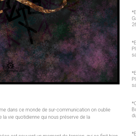
*
Ga
2
*E
P
s
*E
P
sa
*
B
, même dans ce monde de sur-communication on oublie
du
 la vie quotidienne qui nous préserve de la
*