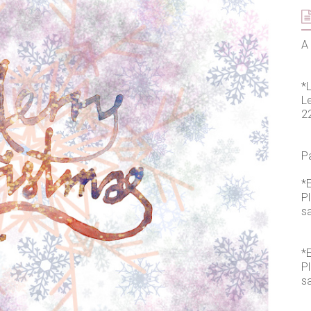
A 
*
L
2
P
*E
P
s
*E
P
sa