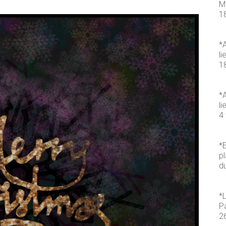
M
1
*A
li
1
*A
li
4 
*E
pl
d
*
P
2