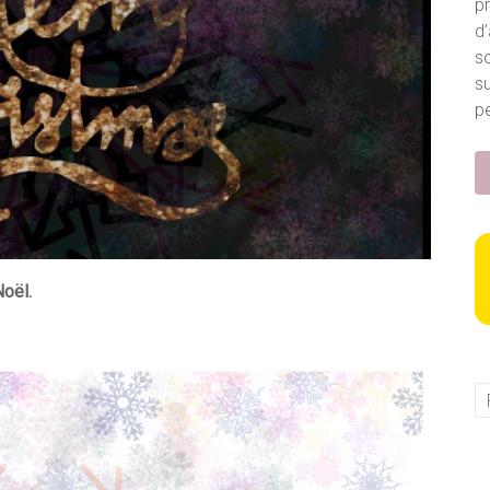
p
d’
so
s
pe
Noël.