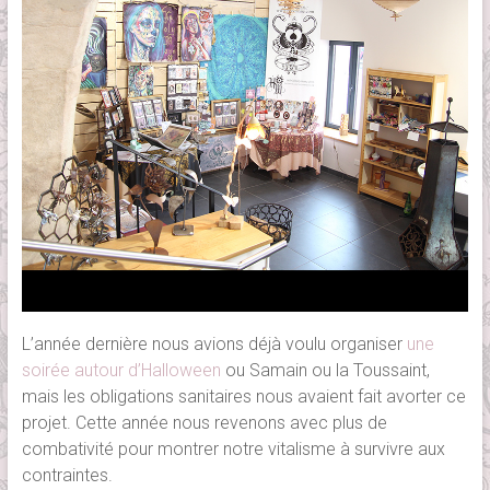
L’année dernière nous avions déjà voulu organiser
une
soirée autour d’Halloween
ou Samain ou la Toussaint,
mais les obligations sanitaires nous avaient fait avorter ce
projet. Cette année nous revenons avec plus de
combativité pour montrer notre vitalisme à survivre aux
contraintes.