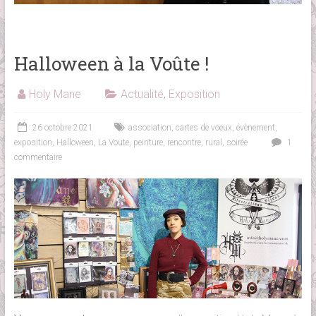
Halloween à la Voûte !
Holy Mane
Actualité
,
Exposition
26 octobre 2021
association
,
cartes de voeux
,
évènement
,
exposition
,
Halloween
,
La Voute
,
peinture
,
rencontre
,
rural
,
soirée
1
commentaire