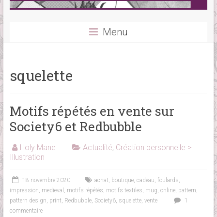
Menu
squelette
Motifs répétés en vente sur
Society6 et Redbubble
Holy Mane
Actualité
,
Création personnelle >
Illustration
18 novembre 2020
achat
,
boutique
,
cadeau
,
foulards
,
impression
,
medieval
,
motifs répétés
,
motifs textiles
,
mug
,
online
,
pattern
,
pattern design
,
print
,
Redbubble
,
Society6
,
squelette
,
vente
1
commentaire