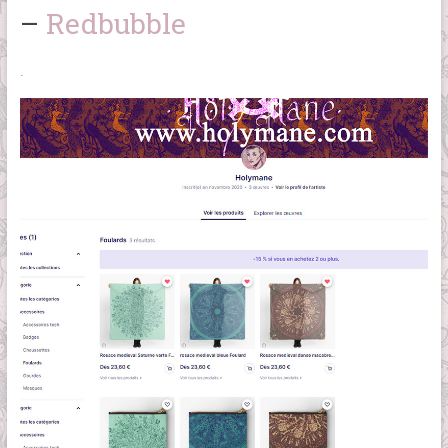
–
Redbubble
.