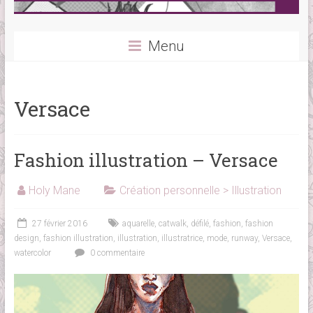
Menu
Versace
Fashion illustration – Versace
Holy Mane
Création personnelle > Illustration
27 février 2016
aquarelle
,
catwalk
,
défilé
,
fashion
,
fashion
design
,
fashion illustration
,
illustration
,
illustratrice
,
mode
,
runway
,
Versace
,
watercolor
0 commentaire