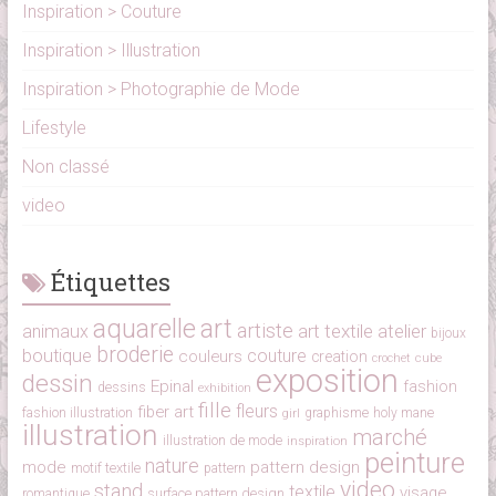
Inspiration > Couture
Inspiration > Illustration
Inspiration > Photographie de Mode
Lifestyle
Non classé
video
Étiquettes
aquarelle
art
artiste
art textile
atelier
animaux
bijoux
broderie
boutique
couture
couleurs
creation
cube
crochet
exposition
dessin
Epinal
fashion
dessins
exhibition
fille
fleurs
fiber art
fashion illustration
girl
graphisme
holy mane
illustration
marché
illustration de mode
inspiration
peinture
nature
mode
pattern design
motif textile
pattern
video
stand
textile
visage
surface pattern design
romantique