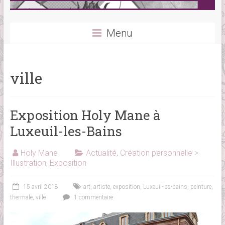
Menu
ville
Exposition Holy Mane à
Luxeuil-les-Bains
Holy Mane
Actualité
,
Création personnelle >
Illustration
,
Exposition
15 avril 2018
art
,
artiste
,
exposition
,
Luxeuil-les-bains
,
peinture
,
thermale
,
ville
1 commentaire