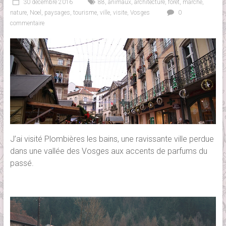
30 décembre 2016
88
,
animaux
,
architecture
,
forêt
,
marché
,
nature
,
Noel
,
paysages
,
tourisme
,
ville
,
visite
,
Vosges
0
commentaire
J’ai visité Plombières les bains, une ravissante ville perdue
dans une vallée des Vosges aux accents de parfums du
passé.