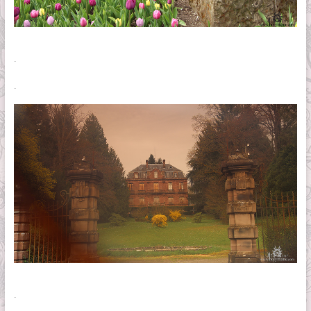
.
.
.