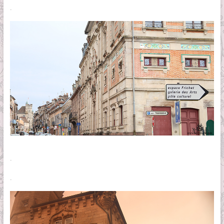
.
.
.