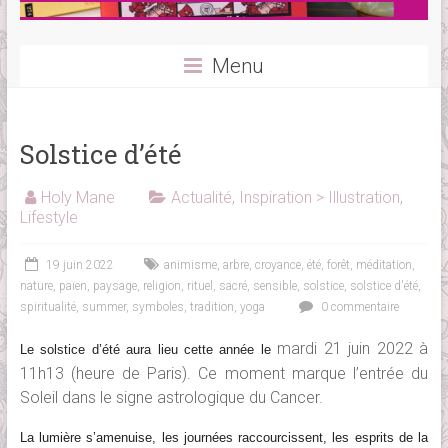
Menu
Solstice d’été
Holy Mane
Actualité
,
Inspiration > Illustration
,
Lifestyle
19 juin 2022
animisme
,
arbre
,
croyance
,
été
,
forêt
,
méditation
,
nature
,
païen
,
paysage
,
religion
,
rituel
,
sacré
,
sensible
,
solstice
,
solstice d'été
,
spiritualité
,
summer
,
symboles
,
tradition
,
yoga
0 commentaire
mardi 21 juin 2022 à
Le solstice d’été aura lieu cette année le
11h13 (heure de Paris). Ce moment marque l’entrée du
Soleil dans le signe astrologique du Cancer.
L
a lumière
s’amenuise
, les journées raccourcissent,
les esprits de la