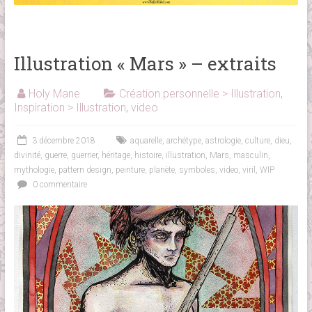
Illustration « Mars » – extraits
Holy Mane
Création personnelle > Illustration
,
Inspiration > Illustration
,
video
3 décembre 2018
aquarelle
,
archétype
,
astrologie
,
culture
,
dieu
,
divinité
,
guerre
,
guerrier
,
héritage
,
histoire
,
illustration
,
Mars
,
masculin
,
mythologie
,
pattern design
,
peinture
,
planète
,
symboles
,
video
,
viril
,
WIP
0 commentaire