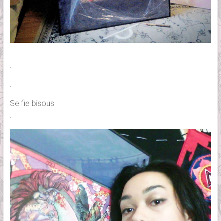
.
.
Selfie bisous
.