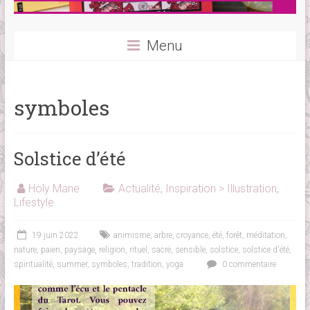
Menu
symboles
Solstice d’été
Holy Mane
Actualité
,
Inspiration > Illustration
,
Lifestyle
19 juin 2022
animisme
,
arbre
,
croyance
,
été
,
forêt
,
méditation
,
nature
,
païen
,
paysage
,
religion
,
rituel
,
sacré
,
sensible
,
solstice
,
solstice d'été
,
spiritualité
,
summer
,
symboles
,
tradition
,
yoga
0 commentaire