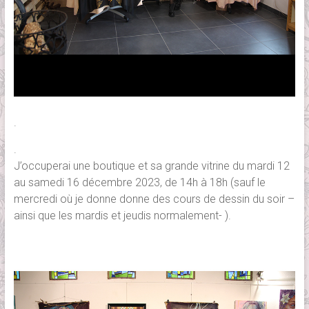
.
.
J’occuperai une boutique et sa grande vitrine du mardi 12
au samedi 16 décembre 2023, de 14h à 18h (sauf le
mercredi où je donne donne des cours de dessin du soir –
ainsi que les mardis et jeudis normalement- ).