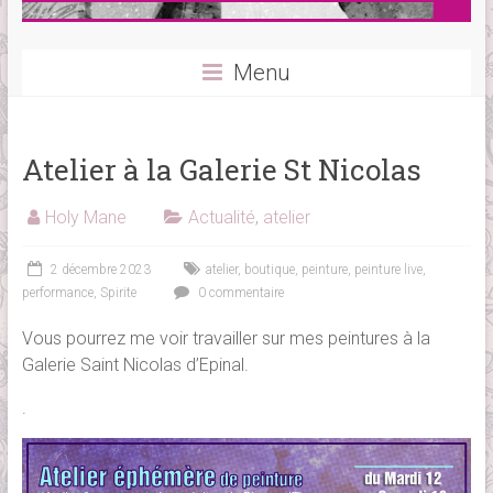
Menu
Atelier à la Galerie St Nicolas
Holy Mane
Actualité
,
atelier
2 décembre 2023
atelier
,
boutique
,
peinture
,
peinture live
,
performance
,
Spirite
0 commentaire
Vous pourrez me voir travailler sur mes peintures à la
Galerie Saint Nicolas d’Epinal.
.