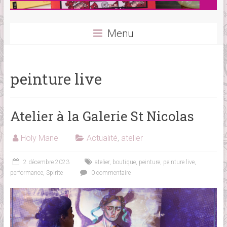
Menu
peinture live
Atelier à la Galerie St Nicolas
Holy Mane
Actualité
,
atelier
2 décembre 2023
atelier
,
boutique
,
peinture
,
peinture live
,
performance
,
Spirite
0 commentaire