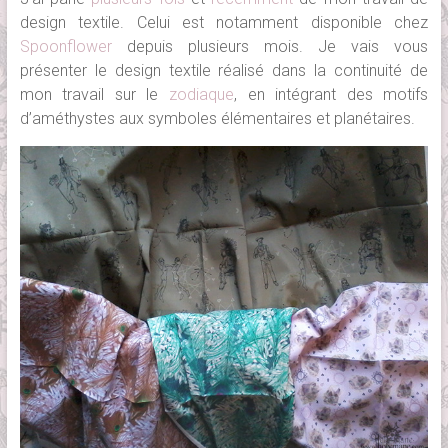
design textile. Celui est notamment disponible chez
Spoonflower
depuis plusieurs mois. Je vais vous
présenter le design textile réalisé dans la continuité de
mon travail sur le
zodiaque
, en intégrant des motifs
d’améthystes aux symboles élémentaires et planétaires.