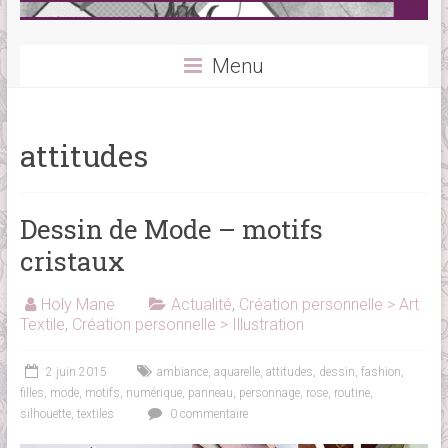
Menu
attitudes
Dessin de Mode – motifs
cristaux
Holy Mane
Actualité
,
Création personnelle > Art
Textile
,
Création personnelle > Illustration
2 juin 2015
ambiance
,
aquarelle
,
attitudes
,
dessin
,
fashion
,
filles
,
mode
,
motifs
,
numérique
,
panneau
,
personnage
,
rose
,
routine
,
silhouette
,
textiles
0 commentaire