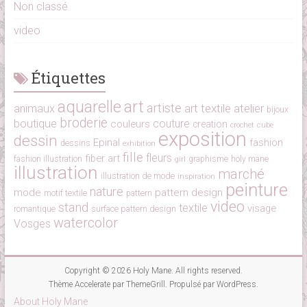
Non classé
video
Étiquettes
aquarelle
art
artiste
art textile
atelier
animaux
bijoux
broderie
boutique
couture
couleurs
creation
cube
crochet
exposition
dessin
Epinal
fashion
dessins
exhibition
fille
fleurs
fiber art
fashion illustration
girl
graphisme
holy mane
illustration
marché
illustration de mode
inspiration
peinture
nature
mode
pattern design
motif textile
pattern
video
stand
textile
visage
surface pattern design
romantique
watercolor
Vosges
Copyright © 2026
Holy Mane
. All rights reserved.
Thème
Accelerate
par ThemeGrill. Propulsé par
WordPress
.
About Holy Mane