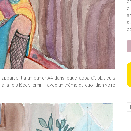
p
d’
so
s
pe
le appartient à un cahier A4 dans lequel apparaît plusieurs
le à la fois léger, féminin avec un thème du quotidien voire