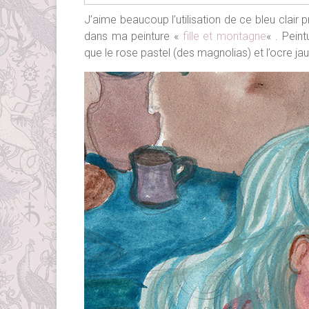
J’aime beaucoup l’utilisation de ce bleu clair 
dans ma peinture «
fille et montagne
« . Peint
que le rose pastel (des magnolias) et l’ocre j