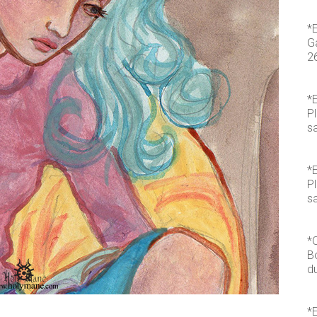
*
Ga
2
*E
P
s
*E
P
sa
*
B
du
*