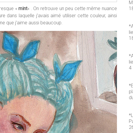
M
1
presque «
mint
« . On retrouve un peu cette même nuance
ure dans laquelle j’avais aimé utiliser cette couleur, ainsi
aune que j’aime aussi beaucoup.
*A
li
1
*A
li
4 
*E
pl
d
*
P
2