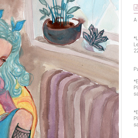
A 
*
L
2
P
*E
P
s
*E
P
sa