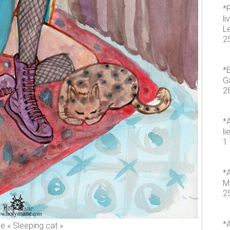
*
li
L
2
*E
Ga
2
*A
li
1 
*A
M
2
*A
 « Sleeping cat »