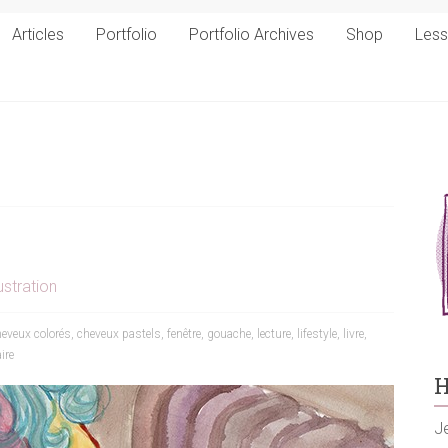
Articles
Portfolio
Portfolio Archives
Shop
Les
ustration
eveux colorés
,
cheveux pastels
,
fenêtre
,
gouache
,
lecture
,
lifestyle
,
livre
,
ire
H
Je