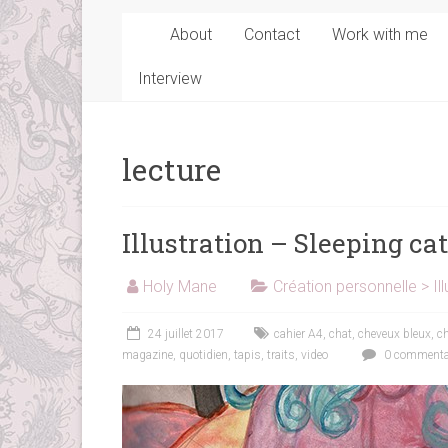
About
Contact
Work with me
Interview
lecture
Illustration – Sleeping cat
Holy Mane
Création personnelle > Ill
24 juillet 2017
cahier A4
,
chat
,
cheveux bleux
,
ch
magazine
,
quotidien
,
tapis
,
traits
,
video
0 commenta