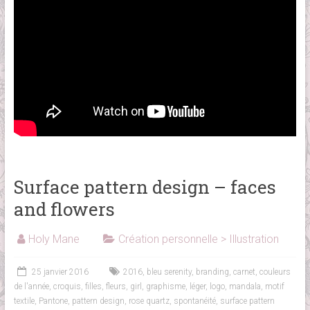
Surface pattern design – faces
and flowers
Holy Mane
Création personnelle > Illustration
25 janvier 2016
2016
,
bleu serenity
,
branding
,
carnet
,
couleurs
de l'année
,
croquis
,
filles
,
fleurs
,
girl
,
graphisme
,
léger
,
logo
,
mandala
,
motif
textile
,
Pantone
,
pattern design
,
rose quartz
,
spontanéité
,
surface pattern