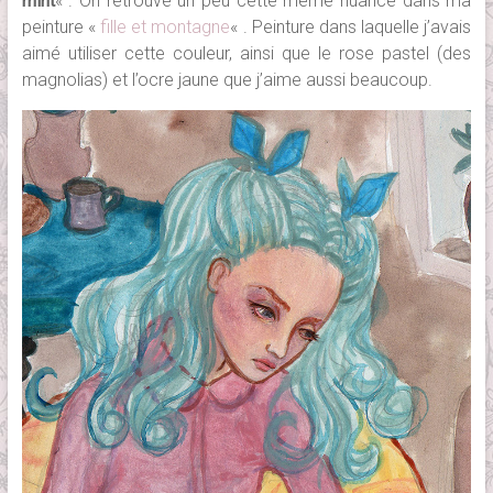
mint
« . On retrouve un peu cette même nuance dans ma
peinture «
fille et montagne
« . Peinture dans laquelle j’avais
aimé utiliser cette couleur, ainsi que le rose pastel (des
magnolias) et l’ocre jaune que j’aime aussi beaucoup.