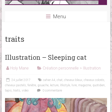
Menu
traits
Illustration – Sleeping cat
Holy Mane
Création personnelle > Illustration
24 juillet 2017
cahier A4
,
chat
,
cheveux bleux
,
cheveux colorés
,
cheveux pastels
,
fenêtre
,
gouache
,
lecture
,
lifestyle
,
livre
,
magazine
,
quotidien
,
tapis
,
traits
,
video
0 commentaire