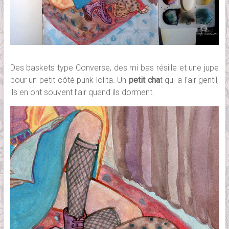
Des baskets type Converse, des mi bas résille et une jupe
pour un petit côté punk lolita. Un
petit cha
t qui a l’air gentil,
ils en ont souvent l’air quand ils dorment.